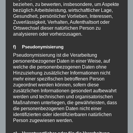
beziehen, zu bewerten, insbesondere, um Aspekte
denkst du?
bezüglich Arbeitsleistung, wirtschaftlicher Lage,
Gesundheit, persönlicher Vorlieben, Interessen,
„Liebst du mich?“, fragte Alice.
Zuverlässigkeit, Verhalten, Aufenthaltsort oder
„Nein, ich liebe dich nicht“, antwortete das weiße
Ortswechsel dieser natürlichen Person zu
Kaninchen.
analysieren oder vorherzusagen.
Alice runzelte die Stirn und legte ihre Hände
f) Pseudonymisierung
zusammen, wie sie es immer tat, wenn sie verletzt war.
Pseudonymisierung ist die Verarbeitung
„Siehst du“, erwiderte das weiße Kaninchen.
personenbezogener Daten in einer Weise, auf
Jetzt wirst du dich fragen, was dich so unvollkommen
welche die personenbezogenen Daten ohne
macht und was du falsch gemacht hast, damit ich dich
Hinzuziehung zusätzlicher Informationen nicht
nicht wenigstens ein wenig lieben kann.
mehr einer spezifischen betroffenen Person
Weißt du, deshalb kann ich dich nicht lieben. Du wirst
zugeordnet werden können, sofern diese
zusätzlichen Informationen gesondert aufbewahrt
nicht immer geliebt werden Alice, es wird Tage geben,
werden und technischen und organisatorischen
an denen andere müde und gelangweilt vom Leben
Maßnahmen unterliegen, die gewährleisten, dass
sind, ihre Köpfe in den Wolken haben und dich
die personenbezogenen Daten nicht einer
verletzen werden.
identifizierten oder identifizierbaren natürlichen
Weil Menschen so sind, verletzen sie sich immer
Person zugewiesen werden.
gegenseitig, sei es durch Nachlässigkeit,