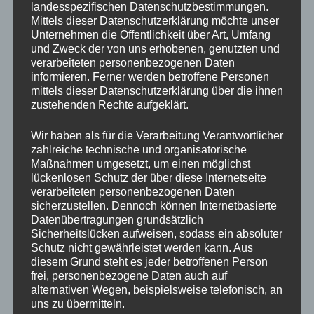
arbeiten, verlieren nach und nach den
landesspezifischen Datenschutzbestimmungen.
Mittels dieser Datenschutzerklärung möchte unser
Bezug zu dem, was sie einst
Unternehmen die Öffentlichkeit über Art, Umfang
angetrieben hat.
und Zweck der von uns erhobenen, genutzten und
verarbeiteten personenbezogenen Daten
Sie funktionieren, aber sie leben nicht mehr. Die
informieren. Ferner werden betroffene Personen
Verbindung zu ihrer Arbeit, ihrem Umfeld und letztlich
mittels dieser Datenschutzerklärung über die ihnen
zustehenden Rechte aufgeklärt.
auch zu sich selbst wird immer dünner.
Wir haben als für die Verarbeitung Verantwortlicher
Eine Studie der Techniker Krankenkasse aus dem Jahr
zahlreiche technische und organisatorische
2022 fand heraus, dass über 40 % der deutschen
Maßnahmen umgesetzt, um einen möglichst
Arbeitnehmer regelmäßig unter Stress und
lückenlosen Schutz der über diese Internetseite
Überlastung leiden. Interessanterweise korreliert
verarbeiteten personenbezogenen Daten
sicherzustellen. Dennoch können Internetbasierte
dieser Stress häufig mit einem Mangel an Erfüllung
Datenübertragungen grundsätzlich
und dem Gefühl, dass die eigene Arbeit keinen
Sicherheitslücken aufweisen, sodass ein absoluter
wirklichen Unterschied macht.
Schutz nicht gewährleistet werden kann. Aus
diesem Grund steht es jeder betroffenen Person
frei, personenbezogene Daten auch auf
alternativen Wegen, beispielsweise telefonisch, an
Bitte tausche nicht nur Zeit gegen
uns zu übermitteln.