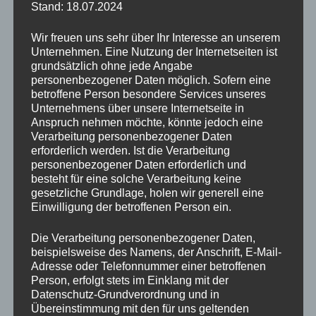
Stand: 18.07.2024
Wir freuen uns sehr über Ihr Interesse an unserem
Unternehmen. Eine Nutzung der Internetseiten ist
grundsätzlich ohne jede Angabe
Dienst nach Vorschrift“ – das klingt
personenbezogener Daten möglich. Sofern eine
zunächst pragmatisch und effizient.
betroffene Person besondere Services unseres
Unternehmens über unsere Internetseite in
Anspruch nehmen möchte, könnte jedoch eine
Man tut, was verlangt wird, nicht mehr, nicht weniger.
Verarbeitung personenbezogener Daten
Doch hinter dieser Fassade lauert oft etwas viel
erforderlich werden. Ist die Verarbeitung
Dunkleres: der Verlust von Sinn und innerer Erfüllung.
personenbezogener Daten erforderlich und
Der tiefste Schmerz, von dem Rilke spricht, ist in
besteht für eine solche Verarbeitung keine
diesem Kontext das Schweigen des Innersten, das sich
gesetzliche Grundlage, holen wir generell eine
Einwilligung der betroffenen Person ein.
einstellt, wenn man sich selbst und seine
Leidenschaften verrät.
Die Verarbeitung personenbezogener Daten,
beispielsweise des Namens, der Anschrift, E-Mail-
Adresse oder Telefonnummer einer betroffenen
Person, erfolgt stets im Einklang mit der
Datenschutz-Grundverordnung und in
Menschen, die nur noch mechanisch
Übereinstimmung mit den für uns geltenden