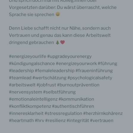
Und sprich doch mal mit Kolleg:innen oder
Vorgesetzten darüber: Du wärst überrascht, welche
Sprache sie sprechen
Denn Liebe schafft nicht nur Nähe, sondern auch
Vertrauen und genau das kann diese Arbeitswelt
dringend gebrauchen
#energizeyourlife #upgradeyourenergy
#kündigungalschance #energizeyourwork #führung
#leadership #femaleleadership #fraueninführung
#teamlead #wertschätzung #psychologicalsafety
#arbeitswelt #jobfrust #burnoutprävention
#nervensystem #selbstführung
#emotionaleintelligenz #kommunikation
#konfliktkompetenz #authentischführen
#inneresklarheit #stressregulation #herzhirnkohärenz
#heartmath #hrv #resilienz #integrität #vertrauen