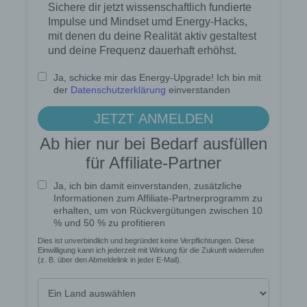
Informationen ziehen wird keine Rückschlüsse auf
die betroffene Person. Diese Informationen werden
vielmehr benötigt, um (1) die Inhalte unserer
Internetseite korrekt auszuliefern, (2) die Inhalte
unserer Internetseite sowie die Werbung für diese
zu optimieren, (3) die dauerhafte
Funktionsfähigkeit unserer
informationstechnologischen Systeme und der
Technik unserer Internetseite zu gewährleisten
sowie (4) um Strafverfolgungsbehörden im Falle
eines Cyberangriffes die zur Strafverfolgung
notwendigen Informationen bereitzustellen. Diese
anonym erhobenen Daten und Informationen
werden durch uns daher einerseits statistisch und
ferner mit dem Ziel ausgewertet, den Datenschutz
und die Datensicherheit in unserem Unternehmen
zu erhöhen, um letztlich ein optimales
Schutzniveau für die von uns verarbeiteten
personenbezogenen Daten sicherzustellen. Die
anonymen Daten der Server-Logfiles werden
getrennt von allen durch eine betroffene Person
angegebenen personenbezogenen Daten
gespeichert.