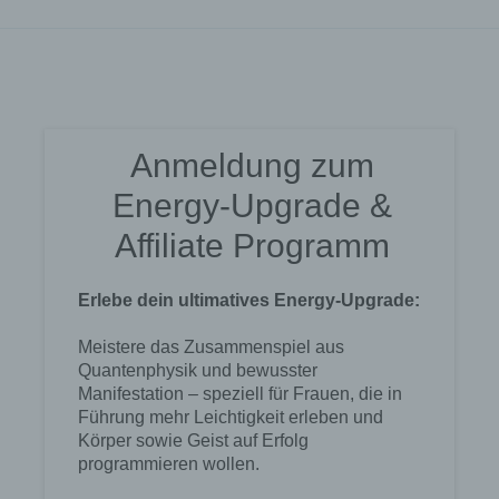
Internetseite durch eine betroffene Person oder ein
automatisiertes System eine Reihe von
allgemeinen Daten und Informationen. Diese
allgemeinen Daten und Informationen werden in
den Logfiles des Servers gespeichert. Erfasst
werden können die (1) verwendeten Browsertypen
und Versionen, (2) das vom zugreifenden System
verwendete Betriebssystem, (3) die Internetseite,
von welcher ein zugreifendes System auf unsere
Internetseite gelangt (sogenannte Referrer), (4) die
Unterwebseiten, welche über ein zugreifendes
System auf unserer Internetseite angesteuert
werden, (5) das Datum und die Uhrzeit eines
Zugriffs auf die Internetseite, (6) eine Internet-
Protokoll-Adresse (IP-Adresse), (7) der Internet-
Service-Provider des zugreifenden Systems und
(8) sonstige ähnliche Daten und Informationen, die
der Gefahrenabwehr im Falle von Angriffen auf
unsere informationstechnologischen Systeme
dienen.
Bei der Nutzung dieser allgemeinen Daten und