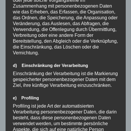
oder jede solche Vorgangsreihe im
Zusammenhang mit personenbezogenen Daten
wie das Erheben, das Erfassen, die Organisation,
das Ordnen, die Speicherung, die Anpassung oder
Veränderung, das Auslesen, das Abfragen, die
Verwendung, die Offenlegung durch Übermittlung,
Verbreitung oder eine andere Form der
Bereitstellung, den Abgleich oder die Verknüpfung,
die Einschränkung, das Löschen oder die
Vernichtung.
d) Einschränkung der Verarbeitung
Einschränkung der Verarbeitung ist die Markierung
gespeicherter personenbezogener Daten mit dem
Ziel, ihre künftige Verarbeitung einzuschränken.
e) Profiling
Ich mag diese Geschichte, weil Sie zeigt das
Profiling ist jede Art der automatisierten
Selbstermächtigung ein wichtiges Werkzeug ist. Ich
Verarbeitung personenbezogener Daten, die darin
finde übrigens auch im Business.
besteht, dass diese personenbezogenen Daten
Kann man ohne Selbstliebe ein großes Business
verwendet werden, um bestimmte persönliche
Aspekte, die sich auf eine natürliche Person
aufbauen und dabei reich und glücklich leben? Was