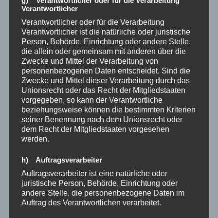
g) Verantwortlicher oder für die Verarbeitung
Missverständnisse oder Konflikte mit sich selbst.
Verantwortlicher
Wenn sie sich selbst nicht lieben, zumindest ein wenig,
Verantwortlicher oder für die Verarbeitung
wenn sie keinen Brustpanzer der Selbstliebe und des
Verantwortlicher ist die natürliche oder juristische
Glücks um Ihr Herz schaffen, wird das schwache
Person, Behörde, Einrichtung oder andere Stelle,
Unbehagen, das von anderen verursacht wird, tödlich
die allein oder gemeinsam mit anderen über die
und zerstört sie.
Zwecke und Mittel der Verarbeitung von
personenbezogenen Daten entscheidet. Sind die
Als ich dich das erste Mal sah, schloss ich einen Pakt
Zwecke und Mittel dieser Verarbeitung durch das
mit mir selbst: „Ich werde es vermeiden, dich zu lieben,
Unionsrecht oder das Recht der Mitgliedstaaten
bis du lernst, dich selbst zu lieben.“
vorgegeben, so kann der Verantwortliche
Lewis Carrol, „Alice im Wunderland“
beziehungsweise können die bestimmten Kriterien
seiner Benennung nach dem Unionsrecht oder
Gefunden hier unter:
dem Recht der Mitgliedstaaten vorgesehen
werden.
https://www.facebook.com/IsaakSpruc…/posts/77685
4173806037
h) Auftragsverarbeiter
Auftragsverarbeiter ist eine natürliche oder
Schau doch auch einmal unter unsere Termine in der
juristische Person, Behörde, Einrichtung oder
Facebook-Gruppe, da erfährst du mehr über unser
andere Stelle, die personenbezogene Daten im
besonderes Netzwerk:
Auftrag des Verantwortlichen verarbeitet.
https://www.facebook.com/groups/gluecklichfrei/even