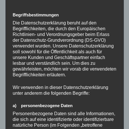
Geld.
Begriffsbestimmungen
Wir brauchen Sinnerfüllung – Geld allein reicht nicht
Die Datenschutzerklärung beruht auf den
aus. Wenn wir diesen inneren Schmerz mit in den
Begrifflichkeiten, die durch den Europäischen
Feierabend nehmen, beginnt das Leben irgendwann,
Richtlinien- und Verordnungsgeber beim Erlass
seinen Sinn zu verlieren.
der Datenschutz-Grundverordnung (DS-GVO)
verwendet wurden. Unsere Datenschutzerklärung
soll sowohl für die Öffentlichkeit als auch für
unsere Kunden und Geschäftspartner einfach
Lust, auszubrechen?
lesbar und verständlich sein. Um dies zu
gewährleisten, möchten wir vorab die verwendeten
Begrifflichkeiten erläutern.
Dann lade ich dich herzlich in die Facebook-Gruppe
Wir verwenden in dieser Datenschutzerklärung
„Kündigung – die Chance zur Freiheit“ ein. Dort
unter anderem die folgenden Begriffe:
tauschen wir uns darüber aus, wie man wieder lieben
lernt, was man tut, und wie man dem emotionalen
a) personenbezogene Daten
Stillstand entkommen kann. Es ist Zeit, der Stille eine
Personenbezogene Daten sind alle Informationen,
Stimme zu geben und das Leben zurückzugewinnen.
die sich auf eine identifizierte oder identifizierbare
Sei dabei und finde deinen Weg aus der Stille.
natürliche Person (im Folgenden „betroffene