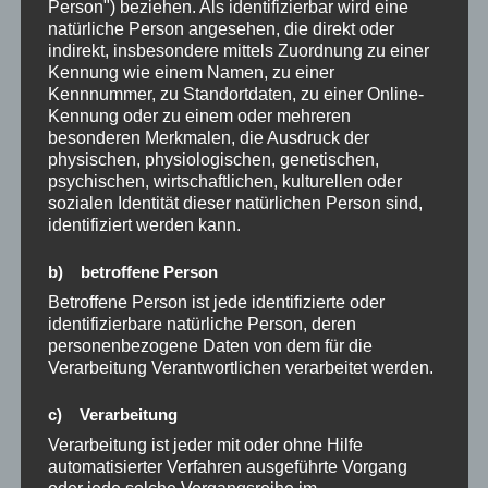
Person") beziehen. Als identifizierbar wird eine
Klicke hier und sei teil der kostenlosen Community:
natürliche Person angesehen, die direkt oder
indirekt, insbesondere mittels Zuordnung zu einer
https://bit.ly/kündigung-diechance
Kennung wie einem Namen, zu einer
Kennnummer, zu Standortdaten, zu einer Online-
#WorkLifeBalance #SinnvollArbeiten #InnererFrieden
Kennung oder zu einem oder mehreren
#DienstNachVorschrift #Motivation
besonderen Merkmalen, die Ausdruck der
#Selbstverwirklichung #Stressbewältigung
physischen, physiologischen, genetischen,
psychischen, wirtschaftlichen, kulturellen oder
#Lebensqualität #BerufungFinden #NeueWegeGehen
sozialen Identität dieser natürlichen Person sind,
#kündigung #kündigungalschance
identifiziert werden kann.
#alsnetzwerkerzumwohlstand
#kündigungdiechancezurfreiheit
b) betroffene Person
Betroffene Person ist jede identifizierte oder
identifizierbare natürliche Person, deren
VERÖFFENTLICHT
29/03/2023
personenbezogene Daten von dem für die
AM
Alice im Wunderland – Selbstliebe
Verarbeitung Verantwortlichen verarbeitet werden.
c) Verarbeitung
Verarbeitung ist jeder mit oder ohne Hilfe
automatisierter Verfahren ausgeführte Vorgang