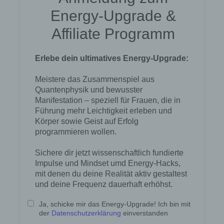
Daten über die betroffene Person gespeichert sind.
Ferner berichtigt oder löscht der für die
Verarbeitung Verantwortliche personenbezogene
Daten auf Wunsch oder Hinweis der betroffenen
Person, soweit dem keine gesetzlichen
Aufbewahrungspflichten entgegenstehen. Die
Gesamtheit der Mitarbeiter des für die Verarbeitung
Verantwortlichen stehen der betroffenen Person in
diesem Zusammenhang als Ansprechpartner zur
Verfügung.
Kontaktmöglichkeit über die Internetseite
Die Internetseite enthält aufgrund von gesetzlichen
Vorschriften Angaben, die eine schnelle
elektronische Kontaktaufnahme zu unserem
Unternehmen sowie eine unmittelbare
Kommunikation mit uns ermöglichen, was
ebenfalls eine allgemeine Adresse der
sogenannten elektronischen Post (E-Mail-
Adresse) umfasst. Sofern eine betroffene Person
per E-Mail oder über ein Kontaktformular den