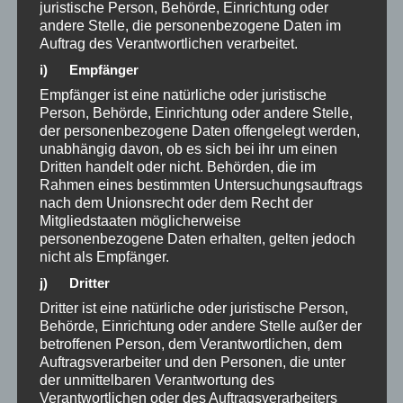
juristische Person, Behörde, Einrichtung oder
und deinem Gehirn, über das bisher Denkbare
andere Stelle, die personenbezogene Daten im
hinauszugehen und neue Potenziale
Auftrag des Verantwortlichen verarbeitet.
überhaupt erst in dein Feld zu lassen. Damit
i) Empfänger
programmierst du deinen internen Filter
Empfänger ist eine natürliche oder juristische
radikal um.
Person, Behörde, Einrichtung oder andere Stelle,
der personenbezogene Daten offengelegt werden,
Setze emotionale Kohärenz ein (Die
unabhängig davon, ob es sich bei ihr um einen
Dritten handelt oder nicht. Behörden, die im
HeartMath-Forschung)
Rahmen eines bestimmten Untersuchungsauftrags
Fragen, die aus Angst oder Druck gestellt
nach dem Unionsrecht oder dem Recht der
Mitgliedstaaten möglicherweise
werden, erzeugen ein chaotisches Signal in
personenbezogene Daten erhalten, gelten jedoch
deinem Nervensystem. Die Forschung des
nicht als Empfänger.
HeartMath
Institute zeigt, dass unser
j) Dritter
Herzschlag in einen Zustand der Kohärenz
Dritter ist eine natürliche oder juristische Person,
(Gleichklang) kommen muss, damit das Gehirn
Behörde, Einrichtung oder andere Stelle außer der
betroffenen Person, dem Verantwortlichen, dem
optimal arbeitet. Wenn du im Stressmodus
Auftragsverarbeiter und den Personen, die unter
bist, blockiert dein logisches Denkzentrum.
der unmittelbaren Verantwortung des
Verantwortlichen oder des Auftragsverarbeiters