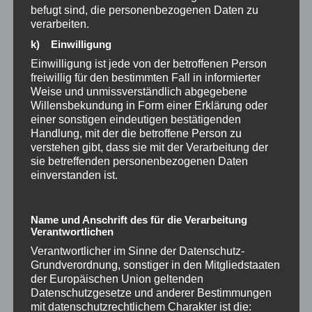
Erst in der Entspannung, im Vertrauen und in
befugt sind, die personenbezogenen Daten zu
der Offenheit für diese neuen Möglichkeiten
verarbeiten.
schaltet dein Gehirn auf die Netzwerke um,
k) Einwilligung
die kreative Antworten und Geistesblitze
Einwilligung ist jede von der betroffenen Person
überhaupt erst zulassen.
freiwillig für den bestimmten Fall in informierter
Weise und unmissverständlich abgegebene
Willensbekundung in Form einer Erklärung oder
einer sonstigen eindeutigen bestätigenden
Handlung, mit der die betroffene Person zu
FAZIT: Vertraue der
verstehen gibt, dass sie mit der Verarbeitung der
Architektur des Erfolgs
sie betreffenden personenbezogenen Daten
einverstanden ist.
Es gibt Zeiten des Suchens (Fragenjahre) und
Zeiten des Erntens (Antwortjahre). Beides
Name und Anschrift des für die Verarbeitung
sind notwendige Zyklen deiner
Verantwortlichen
neurobiologischen Entwicklung.
Verantwortlicher im Sinne der Datenschutz-
Der Schlüssel liegt darin, in den Fragenjahren
Grundverordnung, sonstiger in den Mitgliedstaaten
der Europäischen Union geltenden
und in der Umbruchphase nicht in Panik zu
Datenschutzgesetze und anderer Bestimmungen
geraten, sondern clevere Fragen als
mit datenschutzrechtlichem Charakter ist die: