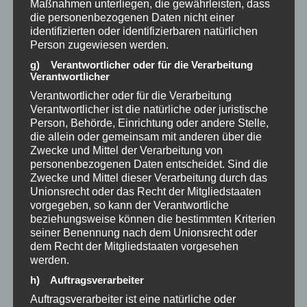
klappt das bei mir nie?“, sucht dein Zeigarnik-
Maßnahmen unterliegen, die gewährleisten, dass
die personenbezogenen Daten nicht einer
Effekt im Archiv deines Lebens nach
identifizierten oder identifizierbaren natürlichen
Beweisen, warum du ein Versager bist.
Person zugewiesen werden.
Nutze stattdessen offene, lösungsorientierte
g) Verantwortlicher oder für die Verarbeitung
Verantwortlicher
Fragen: Eine echte Frage soll keine schnelle,
Verantwortlicher oder für die Verarbeitung
logische Antwort im Verstand erzwingen,
Verantwortlicher ist die natürliche oder juristische
sondern
einen energetischen Raum an
Person, Behörde, Einrichtung oder andere Stelle,
die allein oder gemeinsam mit anderen über die
völlig neuen Möglichkeiten eröffnen
. Wenn
Zwecke und Mittel der Verarbeitung von
du fragst:
personenbezogenen Daten entscheidet. Sind die
Zwecke und Mittel dieser Verarbeitung durch das
„Was ist hier noch möglich, das ich jetzt noch
Unionsrecht oder das Recht der Mitgliedstaaten
nicht sehe?“
vorgegeben, so kann der Verantwortliche
beziehungsweise können die bestimmten Kriterien
„Wer müsste ich sein, um dieses Problem
seiner Benennung nach dem Unionsrecht oder
spielerisch zu lösen?“
dem Recht der Mitgliedstaaten vorgesehen
werden.
Damit sprengst du die Grenzen des Mindsets
h) Auftragsverarbeiter
deines alten Ichs. Du erlaubst dem Universum
Auftragsverarbeiter ist eine natürliche oder