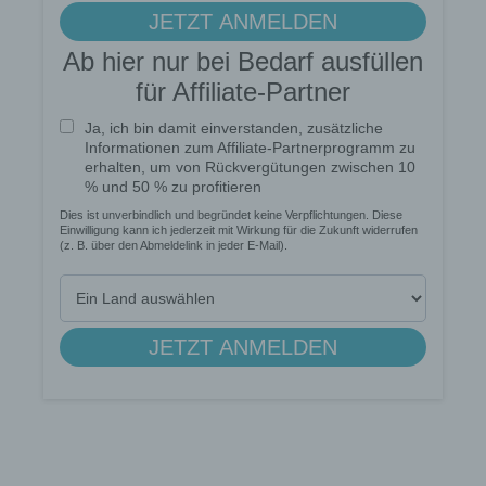
Kontakt mit dem für die Verarbeitung
Verantwortlichen aufnimmt, werden die von der
betroffenen Person übermittelten
personenbezogenen Daten automatisch
gespeichert. Solche auf freiwilliger Basis von einer
betroffenen Person an den für die Verarbeitung
Verantwortlichen übermittelten
personenbezogenen Daten werden für Zwecke der
Bearbeitung oder der Kontaktaufnahme zur
betroffenen Person gespeichert. Es erfolgt keine
Weitergabe dieser personenbezogenen Daten an
Dritte.
Kommentarfunktion im Blog auf der Internetseite
Wir bieten den Nutzern auf einem Blog, der sich
auf der Internetseite des für die Verarbeitung
Verantwortlichen befindet, die Möglichkeit,
individuelle Kommentare zu einzelnen Blog-
Beiträgen zu hinterlassen. Ein Blog ist ein auf
einer Internetseite geführtes, in der Regel öffentlich
einsehbares Portal, in welchem eine oder mehrere