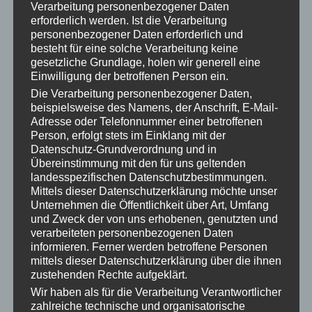
Wir alle kennen die typischen Versprechen:
Verarbeitung personenbezogener Daten
„Verändere dein Leben in 3 Wochen!“ oder „In
erforderlich werden. Ist die Verarbeitung
personenbezogener Daten erforderlich und
21 Tagen zur neuen Identität!“
besteht für eine solche Verarbeitung keine
Aus neurowissenschaftlicher Sicht ist das
gesetzliche Grundlage, holen wir generell eine
Einwilligung der betroffenen Person ein.
schlichtweg Wunschdenken. Wenn wir die
Die Verarbeitung personenbezogener Daten,
Biochemie unseres Körpers und die
beispielsweise des Namens, der Anschrift, E-Mail-
Plastizität unseres Gehirns betrachten, sehen
Adresse oder Telefonnummer einer betroffenen
Person, erfolgt stets im Einklang mit der
die realen Zahlen anders aus:
Datenschutz-Grundverordnung und in
Die 66-Tage-Regel für eine simple
Übereinstimmung mit den für uns geltenden
landesspezifischen Datenschutzbestimmungen.
Gewohnheit
Mittels dieser Datenschutzerklärung möchte unser
Die berühmte Studie von
Dr. Phillippa Lally
Unternehmen die Öffentlichkeit über Art, Umfang
und Zweck der von uns erhobenen, genutzten und
(University College London)
hat gezeigt, dass
verarbeiteten personenbezogenen Daten
es im Durchschnitt
66 Tage
(je nach
informieren. Ferner werden betroffene Personen
mittels dieser Datenschutzerklärung über die ihnen
Komplexität zwischen 18 und 254 Tagen)
zustehenden Rechte aufgeklärt.
dauert, bis eine einzige, simple neue Handlung
Wir haben als für die Verarbeitung Verantwortlicher
automatisiert wird. Also der tägliche grüne
zahlreiche technische und organisatorische