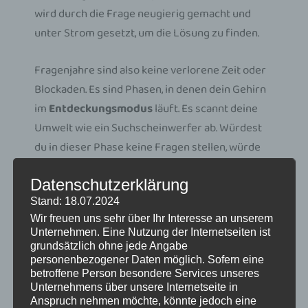
wird durch die Frage neugierig gemacht und
unter Strom gesetzt, um die Lösung zu finden.
Fragenjahre sind also keine verlorene Zeit oder
Blockaden. Es sind Phasen, in denen dein Gehirn
im
Entdeckungsmodus
läuft. Es scannt deine
Umwelt wie ein Suchscheinwerfer ab. Würdest
du in dieser Phase keine Fragen stellen, würde
dein Gehirn im Autopiloten verharren.
Datenschutzerklärung
Stand: 18.07.2024
2. Der Mythos der 21
Wir freuen uns sehr über Ihr Interesse an unserem
Unternehmen. Eine Nutzung der Internetseiten ist
Tage: Warum echte
grundsätzlich ohne jede Angabe
Transformation Zeit
personenbezogener Daten möglich. Sofern eine
betroffene Person besondere Services unseres
braucht
Unternehmens über unsere Internetseite in
Anspruch nehmen möchte, könnte jedoch eine