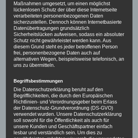
Maßnahmen umgesetzt, um einen möglichst
Smoothie oder die 10 Minuten Meditation am
lückenlosen Schutz der über diese Internetseite
Morgen. Nach 66 Tagen hat das Gehirn dafür
verarbeiteten personenbezogenen Daten
eine neue Autobahn gebaut.
sicherzustellen. Dennoch können Internetbasierte
Datenübertragungen grundsätzlich
Sicherheitslücken aufweisen, sodass ein absoluter
Schutz nicht gewährleistet werden kann. Aus
Die 2 bis 3 Jahre für eine neue Identität
diesem Grund steht es jeder betroffenen Person
Eine neue Gewohnheit ist aber noch keine
frei, personenbezogene Daten auch auf
alternativen Wegen, beispielsweise telefonisch, an
neue Identität. Wenn du dich von der
uns zu übermitteln.
chronisch gestressten Zweiflerin zur
selbstbewussten Leaderin entwickeln willst,
Begriffsbestimmungen
reicht es nicht, 66 Tage lang anders zu denken.
Die Datenschutzerklärung beruht auf den
Begrifflichkeiten, die durch den Europäischen
Entwicklungspsychologische Langzeitstudien
Richtlinien- und Verordnungsgeber beim Erlass
zeigen, dass die
Konsolidierung einer neuen
der Datenschutz-Grundverordnung (DS-GVO)
Identität 2 bis 3 Jahre braucht
. Warum? Weil
verwendet wurden. Unsere Datenschutzerklärung
soll sowohl für die Öffentlichkeit als auch für
deine Identität ein riesiges, tief verzweigtes
unsere Kunden und Geschäftspartner einfach
Netzwerk aus alten Überzeugungen,
lesbar und verständlich sein. Um dies zu