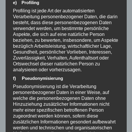
e) Profiling
Profiling ist jede Art der automatisierten
Verarbeitung personenbezogener Daten, die darin
besteht, dass diese personenbezogenen Daten
verwendet werden, um bestimmte persönliche
Aspekte, die sich auf eine natürliche Person
beziehen, zu bewerten, insbesondere, um Aspekte
3.
Wie du den Shift
bezüglich Arbeitsleistung, wirtschaftlicher Lage,
Gesundheit, persönlicher Vorlieben, Interessen,
von der Frage zur
Zuverlässigkeit, Verhalten, Aufenthaltsort oder
Antwort beschleunigst
Ortswechsel dieser natürlichen Person zu
analysieren oder vorherzusagen.
Wenn Fragen das Gehirn öffnen und die
f) Pseudonymisierung
Identität Zeit braucht, um nachzuziehen, wie
Pseudonymisierung ist die Verarbeitung
schaffen wir dann den Sprung in die
personenbezogener Daten in einer Weise, auf
Antwortjahre, ohne steckenzubleiben?
welche die personenbezogenen Daten ohne
Hinzuziehung zusätzlicher Informationen nicht
Stell die richtigen Fragen
mehr einer spezifischen betroffenen Person
zugeordnet werden können, sofern diese
Dein Gehirn liefert dir immer die Antworten,
zusätzlichen Informationen gesondert aufbewahrt
nach denen du suchst. Fragst du: „Warum
werden und technischen und organisatorischen