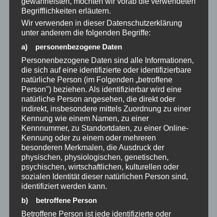
gewährleisten, möchten wir vorab die verwendeten
emotionalen Mustern und körperlichen
Begrifflichkeiten erläutern.
Reaktionen ist. Dr. Joe Dispenza beschreibt in
Wir verwenden in dieser Datenschutzerklärung
seinen neurobiologischen Ansätzen sehr
unter anderem die folgenden Begriffe:
treffend, dass der Körper die alte Identität oft
a) personenbezogene Daten
als emotionales Programm gespeichert hat.
Personenbezogene Daten sind alle Informationen,
Es braucht Zeit, Beständigkeit und
die sich auf eine identifizierte oder identifizierbare
natürliche Person (im Folgenden „betroffene
wiederholte neuronale Verfeuerung, bis das
Person") beziehen. Als identifizierbar wird eine
Nervensystem die neue Realität vollkommen
natürliche Person angesehen, die direkt oder
indirekt, insbesondere mittels Zuordnung zu einer
als die neue Normalität akzeptiert.
Kennung wie einem Namen, zu einer
Kennnummer, zu Standortdaten, zu einer Online-
Kennung oder zu einem oder mehreren
Wenn du also seit einem Jahr an dir arbeitest
besonderen Merkmalen, die Ausdruck der
und denkst: „Warum bin ich noch nicht
physischen, physiologischen, genetischen,
psychischen, wirtschaftlichen, kulturellen oder
komplett angekommen?“, dann atme durch. Du
sozialen Identität dieser natürlichen Person sind,
bist vollkommen im Plan. Dein System baut
identifiziert werden kann.
gerade die Fundamente um.
b) betroffene Person
Betroffene Person ist jede identifizierte oder