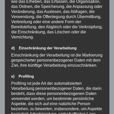
wie das Erheben, das Erfassen, die Organisation,
Arbeitgeber, die Familie, die Werbung, unser Körper …
das Ordnen, die Speicherung, die Anpassung oder
Es ist so wichtig, einfach zu wissen, wo sein eigenes
Veränderung, das Auslesen, das Abfragen, die
Schiff hinfahren soll, damit wir uns zumindest in die
Verwendung, die Offenlegung durch Übermittlung,
Verbreitung oder eine andere Form der
richtige Richtung auf den Weg machen. Sonst werden
Bereitstellung, den Abgleich oder die Verknüpfung,
wir schnell von den Wünschen und Bedürfnissen
die Einschränkung, das Löschen oder die
anderer Menschen gesteuert. Bitte nehme Dich
Vernichtung.
wichtig.
d) Einschränkung der Verarbeitung
Mir fällt es immer wieder auf, wie einfach es ist, mit
Einschränkung der Verarbeitung ist die Markierung
Gleichgesinnten zu tun. Sich auszutauschen über die
gespeicherter personenbezogener Daten mit dem
Fehler, die man macht oder auch die Erfolge
Ziel, ihre künftige Verarbeitung einzuschränken.
gemeinsam zu feiern.Das ist für viele der zusätzliche
e) Profiling
Kick bzw. Sinn dranzubleiben.
Profiling ist jede Art der automatisierten
Schau doch auch einmal unter unsere Termine in der
Verarbeitung personenbezogener Daten, die darin
besteht, dass diese personenbezogenen Daten
Facebook-Gruppe, da erfährst du mehr über unser
verwendet werden, um bestimmte persönliche
besonderes Netzwerk:
Aspekte, die sich auf eine natürliche Person
https://www.facebook.com/groups/gluecklichfrei/even
beziehen, zu bewerten, insbesondere, um Aspekte
ts
bezüglich Arbeitsleistung, wirtschaftlicher Lage,