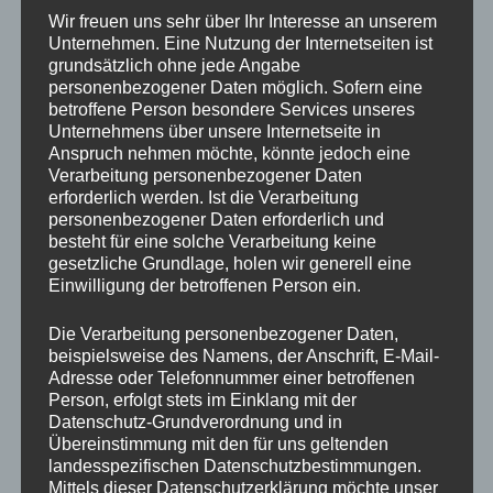
Wir freuen uns sehr über Ihr Interesse an unserem
unterbrechen, entsteht mit der Zeit etwas Neues. Dein
Unternehmen. Eine Nutzung der Internetseiten ist
Geist hört auf, im Kreis zu laufen, und beginnt, deiner
grundsätzlich ohne jede Angabe
Ausrichtung zu folgen. Nicht, weil du ihn zwingst,
personenbezogener Daten möglich. Sofern eine
sondern weil er Führung bekommt.
betroffene Person besondere Services unseres
Unternehmens über unsere Internetseite in
So Klarheit entsteht oft genau dann, wenn du eine
Anspruch nehmen möchte, könnte jedoch eine
Verarbeitung personenbezogener Daten
Gedankenspirale unterbrichst, statt ihr weiter zu
erforderlich werden. Ist die Verarbeitung
folgen. Nicht durch Anstrengung, sondern durch
personenbezogener Daten erforderlich und
bewusste Unterbrechung.
besteht für eine solche Verarbeitung keine
gesetzliche Grundlage, holen wir generell eine
Einwilligung der betroffenen Person ein.
Einladung für mehr im Leben
Die Verarbeitung personenbezogener Daten,
beispielsweise des Namens, der Anschrift, E-Mail-
Energize your Work & Life beginnt genau hier, indem
Adresse oder Telefonnummer einer betroffenen
du deine Gedankenspirale unterbrichst. Nicht mit mehr
Person, erfolgt stets im Einklang mit der
Anstrengung, sondern mit einer neuen inneren Wahl.
Datenschutz-Grundverordnung und in
Einer Wahl für Bewusstheit, für Klarheit und für ein
Übereinstimmung mit den für uns geltenden
landesspezifischen Datenschutzbestimmungen.
Arbeiten und Leben, das dich nicht auslaugt, sondern
Mittels dieser Datenschutzerklärung möchte unser