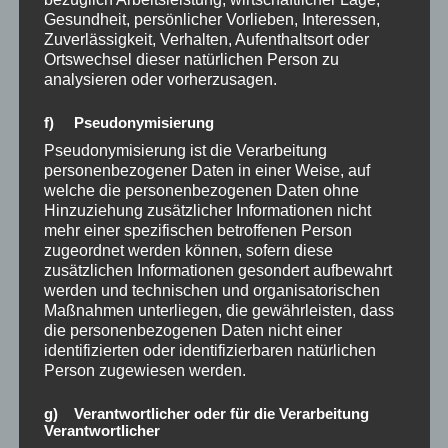
Gesundheit, persönlicher Vorlieben, Interessen,
Zuverlässigkeit, Verhalten, Aufenthaltsort oder
Ortswechsel dieser natürlichen Person zu
analysieren oder vorherzusagen.
f) Pseudonymisierung
Suchen
Pseudonymisierung ist die Verarbeitung
personenbezogener Daten in einer Weise, auf
Suchen
welche die personenbezogenen Daten ohne
Hinzuziehung zusätzlicher Informationen nicht
mehr einer spezifischen betroffenen Person
zugeordnet werden können, sofern diese
ARCHIV
zusätzlichen Informationen gesondert aufbewahrt
werden und technischen und organisatorischen
Mai 2026
Maßnahmen unterliegen, die gewährleisten, dass
die personenbezogenen Daten nicht einer
März 2026
identifizierten oder identifizierbaren natürlichen
Person zugewiesen werden.
Januar 2026
g) Verantwortlicher oder für die Verarbeitung
Dezember 2025
Verantwortlicher