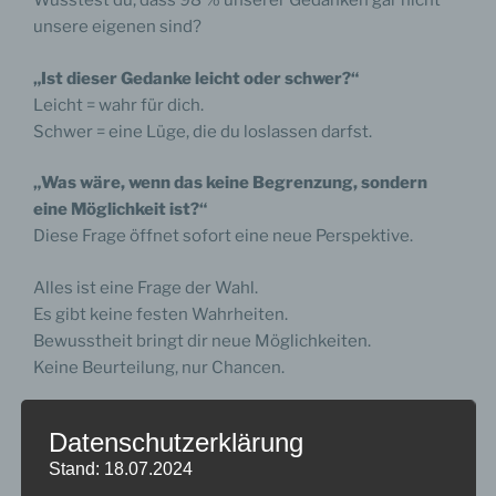
Wusstest du, dass 98 % unserer Gedanken gar nicht
unsere eigenen sind?
„Ist dieser Gedanke leicht oder schwer?“
Leicht = wahr für dich.
Schwer = eine Lüge, die du loslassen darfst.
„Was wäre, wenn das keine Begrenzung, sondern
eine Möglichkeit ist?“
Diese Frage öffnet sofort eine neue Perspektive.
Alles ist eine Frage der Wahl.
Es gibt keine festen Wahrheiten.
Bewusstheit bringt dir neue Möglichkeiten.
Keine Beurteilung, nur Chancen.
Datenschutzerklärung
Bewusst unterbrechen – und der Geist folgt
Stand: 18.07.2024
Wenn du beginnst, eine Gedankenspirale bewusst zu