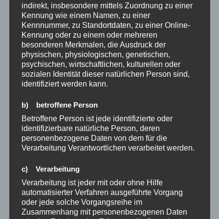
indirekt, insbesondere mittels Zuordnung zu einer
Kennung wie einem Namen, zu einer
Kennnummer, zu Standortdaten, zu einer Online-
12 neue Kapitel. 365 neue Seiten.
Kennung oder zu einem oder mehreren
besonderen Merkmalen, die Ausdruck der
Und alles leer.
physischen, physiologischen, genetischen,
Es liegt an dir, was du daraus machst!
psychischen, wirtschaftlichen, kulturellen oder
sozialen Identität dieser natürlichen Person sind,
identifiziert werden kann.
unbekannt
b) betroffene Person
Betroffene Person ist jede identifizierte oder
Vorsätze oder nicht?
identifizierbare natürliche Person, deren
Der Beginn des neuen Jahres ist eine Chance, altes
personenbezogene Daten von dem für die
zurückzulassen und einfach einen Neustart hinzulegen.
Verarbeitung Verantwortlichen verarbeitet werden.
Vielleicht noch einmal zurückzuschauen und
überprüfen, welche Bedürfnisse ich vorgezogen habe
c) Verarbeitung
und mich deshalb nicht auf den Weg gemacht habe
Verarbeitung ist jeder mit oder ohne Hilfe
oder nur wenig. Vorsätze verschwinden so schnell in
automatisierter Verfahren ausgeführte Vorgang
oder jede solche Vorgangsreihe im
der Versenkung, denn viele sind an unserer
Zusammenhang mit personenbezogenen Daten
Aufmerksamkeit interessiert: der Partner, der