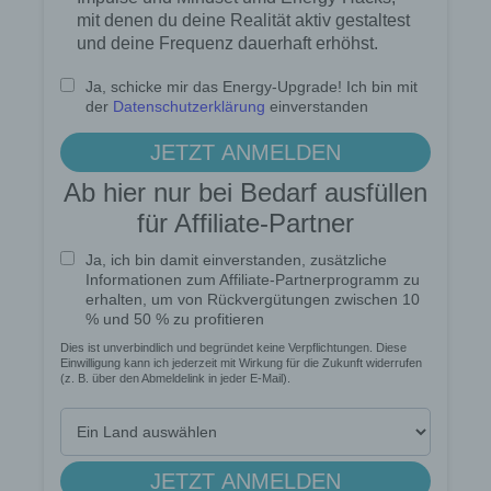
virtuellen Warenkorb gelegt hat, über ein Cookie.
Die betroffene Person kann die Setzung von
Cookies durch unsere Internetseite jederzeit
mittels einer entsprechenden Einstellung des
genutzten Internetbrowsers verhindern und damit
der Setzung von Cookies dauerhaft
widersprechen. Ferner können bereits gesetzte
Cookies jederzeit über einen Internetbrowser oder
andere Softwareprogramme gelöscht werden. Dies
ist in allen gängigen Internetbrowsern möglich.
Deaktiviert die betroffene Person die Setzung von
Cookies in dem genutzten Internetbrowser, sind
unter Umständen nicht alle Funktionen unserer
Internetseite vollumfänglich nutzbar.
Erfassung von allgemeinen Daten und
Informationen
Die Internetseite erfasst mit jedem Aufruf der
Internetseite durch eine betroffene Person oder ein
automatisiertes System eine Reihe von