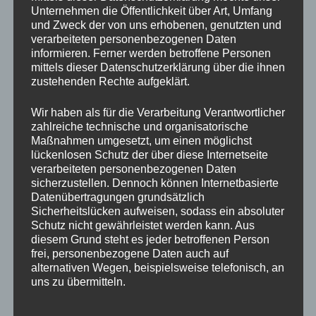
trägt.
Unternehmen die Öffentlichkeit über Art, Umfang
und Zweck der von uns erhobenen, genutzten und
Am
01.02.2026 um 10:00 Uhr
öffnen wir diesen
verarbeiteten personenbezogenen Daten
Raum in einem
kostenlosen Webinar
. Für Frauen, die
informieren. Ferner werden betroffene Personen
mittels dieser Datenschutzerklärung über die ihnen
nicht länger funktionieren wollen, sondern ein Leben
zustehenden Rechte aufgeklärt.
und einen Job kreieren möchten, der sie wirklich
beflügelt.
Wir haben als für die Verarbeitung Verantwortlicher
zahlreiche technische und organisatorische
Wenn du dich in diesen Zeilen wiedererkennst, bist
Maßnahmen umgesetzt, um einen möglichst
du
herzlich eingeladen
.
lückenlosen Schutz der über diese Internetseite
verarbeiteten personenbezogenen Daten
sicherzustellen. Dennoch können Internetbasierte
#EnergetikTipp #energizeyourlife
Datenübertragungen grundsätzlich
#upgradeyourenergy #fragestellen #beobachter
Sicherheitslücken aufweisen, sodass ein absoluter
#Gedankenkarussell #Klarheit #Gedankenfreiheit
Schutz nicht gewährleistet werden kann. Aus
#Energiearbeit #Transformation #Selbstentwicklung
diesem Grund steht es jeder betroffenen Person
#Leichtigkeit #Traumleben #Frustjob
frei, personenbezogene Daten auch auf
alternativen Wegen, beispielsweise telefonisch, an
#kündigungalschance #Gedankenkarussell
uns zu übermitteln.