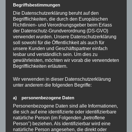
VERÖFFENTLICHT
01/01/2022
Begriffsbestimmungen
AM
Vorsätze: Sind die Segel gesetzt für das
Die Datenschutzerklärung beruht auf den
neue Jahr 2022?
Begrifflichkeiten, die durch den Europäischen
Richtlinien- und Verordnungsgeber beim Erlass
der Datenschutz-Grundverordnung (DS-GVO)
verwendet wurden. Unsere Datenschutzerklärung
soll sowohl für die Öffentlichkeit als auch für
unsere Kunden und Geschäftspartner einfach
lesbar und verständlich sein. Um dies zu
gewährleisten, möchten wir vorab die verwendeten
Begrifflichkeiten erläutern.
Wir verwenden in dieser Datenschutzerklärung
unter anderem die folgenden Begriffe:
a) personenbezogene Daten
Personenbezogene Daten sind alle Informationen,
die sich auf eine identifizierte oder identifizierbare
natürliche Person (im Folgenden „betroffene
Person") beziehen. Als identifizierbar wird eine
natürliche Person angesehen, die direkt oder