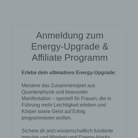
Durch den Einsatz von Cookies kann den Nutzern
dieser Internetseite nutzerfreundlichere Services
bereitstellen, die ohne die Cookie-Setzung nicht
möglich wären.
Mittels eines Cookies können die Informationen
und Angebote auf unserer Internetseite im Sinne
des Benutzers optimiert werden. Cookies
ermöglichen uns, wie bereits erwähnt, die
Benutzer unserer Internetseite wiederzuerkennen.
Zweck dieser Wiedererkennung ist es, den
Nutzern die Verwendung unserer Internetseite zu
erleichtern. Der Benutzer einer Internetseite, die
Cookies verwendet, muss beispielsweise nicht bei
jedem Besuch der Internetseite erneut seine
Zugangsdaten eingeben, weil dies von der
Internetseite und dem auf dem Computersystem
des Benutzers abgelegten Cookie übernommen
wird. Ein weiteres Beispiel ist das Cookie eines
Warenkorbes im Online-Shop. Der Online-Shop
merkt sich die Artikel, die ein Kunde in den