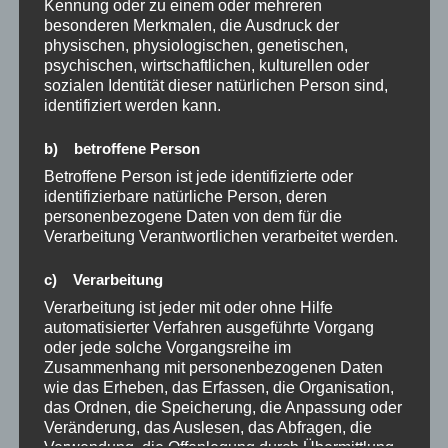
Kennung oder zu einem oder mehreren
besonderen Merkmalen, die Ausdruck der
2 Jahre
physischen, physiologischen, genetischen,
3 Jahre
psychischen, wirtschaftlichen, kulturellen oder
21Tage Regel
sozialen Identität dieser natürlichen Person sind,
identifiziert werden kann.
66 Tage
2022
b) betroffene Person
Betroffene Person ist jede identifizierte oder
2023
identifizierbare natürliche Person, deren
personenbezogene Daten von dem für die
2024
Verarbeitung Verantwortlichen verarbeitet werden.
2025
c) Verarbeitung
Verarbeitung ist jeder mit oder ohne Hilfe
2026
automatisierter Verfahren ausgeführte Vorgang
angst
oder jede solche Vorgangsreihe im
Zusammenhang mit personenbezogenen Daten
wie das Erheben, das Erfassen, die Organisation,
angstfrei
das Ordnen, die Speicherung, die Anpassung oder
Veränderung, das Auslesen, das Abfragen, die
Antworten finden
Verwendung, die Offenlegung durch Übermittlung,