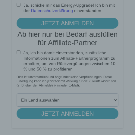
Willensbekundung in Form einer Erklärung oder
einer sonstigen eindeutigen bestätigenden
Handlung, mit der die betroffene Person zu
verstehen gibt, dass sie mit der Verarbeitung der
sie betreffenden personenbezogenen Daten
einverstanden ist.
Name und Anschrift des für die Verarbeitung
Verantwortlichen
Verantwortlicher im Sinne der Datenschutz-
Grundverordnung, sonstiger in den Mitgliedstaaten
der Europäischen Union geltenden
Datenschutzgesetze und anderer Bestimmungen
mit datenschutzrechtlichem Charakter ist die:
Lotse zum Erfolg
Andrea Rindle, Francisco Schnell
Prinzendamm 20