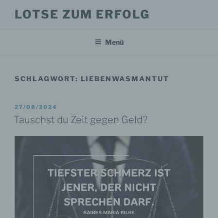
Zum
LOTSE ZUM ERFOLG
Inhalt
springen
Menü
SCHLAGWORT:
LIEBENWASMANTUT
VERÖFFENTLICHT
27/08/2024
AM
Tauschst du Zeit gegen Geld?