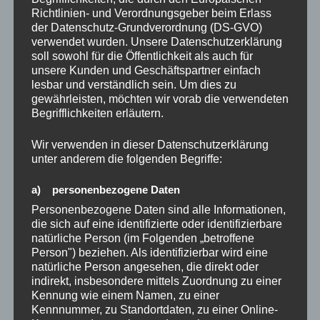
Richtlinien- und Verordnungsgeber beim Erlass
August 2024
der Datenschutz-Grundverordnung (DS-GVO)
verwendet wurden. Unsere Datenschutzerklärung
Juli 2024
soll sowohl für die Öffentlichkeit als auch für
unsere Kunden und Geschäftspartner einfach
Mai 2023
lesbar und verständlich sein. Um dies zu
gewährleisten, möchten wir vorab die verwendeten
März 2023
Begrifflichkeiten erläutern.
Oktober 2022
Wir verwenden in dieser Datenschutzerklärung
unter anderem die folgenden Begriffe:
August 2022
a) personenbezogene Daten
Februar 2022
Personenbezogene Daten sind alle Informationen,
Januar 2022
die sich auf eine identifizierte oder identifizierbare
natürliche Person (im Folgenden „betroffene
Oktober 2021
Person") beziehen. Als identifizierbar wird eine
natürliche Person angesehen, die direkt oder
September 2021
indirekt, insbesondere mittels Zuordnung zu einer
Kennung wie einem Namen, zu einer
Kennnummer, zu Standortdaten, zu einer Online-