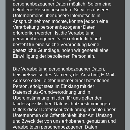
personenbezogener Daten möglich. Sofern eine
Dann lade ich dich herzlich in die Facebook-Gruppe
betroffene Person besondere Services unseres
„Kündigung – die Chance zur Freiheit“ ein. Dort
Unternehmens über unsere Internetseite in
tauschen wir uns darüber aus, wie man wieder lieben
Anspruch nehmen möchte, könnte jedoch eine
Verarbeitung personenbezogener Daten
lernt, was man tut, und wie man dem emotionalen
erforderlich werden. Ist die Verarbeitung
Stillstand entkommen kann. Es ist Zeit, der Stille eine
personenbezogener Daten erforderlich und
Stimme zu geben und das Leben zurückzugewinnen.
besteht für eine solche Verarbeitung keine
Sei dabei und finde deinen Weg aus der Stille.
gesetzliche Grundlage, holen wir generell eine
Einwilligung der betroffenen Person ein.
Klicke hier und sei teil der kostenlosen Community:
Die Verarbeitung personenbezogener Daten,
https://bit.ly/kündigung-diechance
beispielsweise des Namens, der Anschrift, E-Mail-
Adresse oder Telefonnummer einer betroffenen
#WorkLifeBalance #SinnvollArbeiten #InnererFrieden
Person, erfolgt stets im Einklang mit der
#DienstNachVorschrift #Motivation
Datenschutz-Grundverordnung und in
#Selbstverwirklichung #Stressbewältigung
Übereinstimmung mit den für uns geltenden
#Lebensqualität #BerufungFinden #NeueWegeGehen
landesspezifischen Datenschutzbestimmungen.
Mittels dieser Datenschutzerklärung möchte unser
#kündigung #kündigungalschance
Unternehmen die Öffentlichkeit über Art, Umfang
#alsnetzwerkerzumwohlstand
und Zweck der von uns erhobenen, genutzten und
#kündigungdiechancezurfreiheit
verarbeiteten personenbezogenen Daten