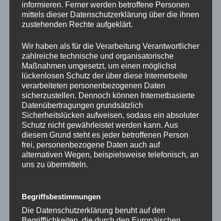
informieren. Ferner werden betroffene Personen
mittels dieser Datenschutzerklärung über die ihnen
zustehenden Rechte aufgeklärt.
Suchen
Wir haben als für die Verarbeitung Verantwortlicher
zahlreiche technische und organisatorische
Suchen
Maßnahmen umgesetzt, um einen möglichst
lückenlosen Schutz der über diese Internetseite
verarbeiteten personenbezogenen Daten
sicherzustellen. Dennoch können Internetbasierte
ARCHIV
Datenübertragungen grundsätzlich
Sicherheitslücken aufweisen, sodass ein absoluter
Mai 2026
Schutz nicht gewährleistet werden kann. Aus
diesem Grund steht es jeder betroffenen Person
März 2026
frei, personenbezogene Daten auch auf
alternativen Wegen, beispielsweise telefonisch, an
Januar 2026
uns zu übermitteln.
Dezember 2025
Begriffsbestimmungen
Oktober 2025
Die Datenschutzerklärung beruht auf den
November 2024
Begrifflichkeiten, die durch den Europäischen