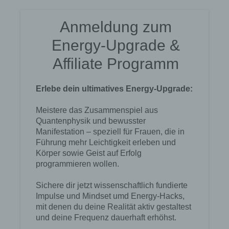
Dritten handelt oder nicht. Behörden, die im
Rahmen eines bestimmten Untersuchungsauftrags
nach dem Unionsrecht oder dem Recht der
Mitgliedstaaten möglicherweise
personenbezogene Daten erhalten, gelten jedoch
nicht als Empfänger.
j) Dritter
Dritter ist eine natürliche oder juristische Person,
Behörde, Einrichtung oder andere Stelle außer der
betroffenen Person, dem Verantwortlichen, dem
Auftragsverarbeiter und den Personen, die unter
der unmittelbaren Verantwortung des
Verantwortlichen oder des Auftragsverarbeiters
befugt sind, die personenbezogenen Daten zu
verarbeiten.
k) Einwilligung
Einwilligung ist jede von der betroffenen Person
freiwillig für den bestimmten Fall in informierter
Weise und unmissverständlich abgegebene