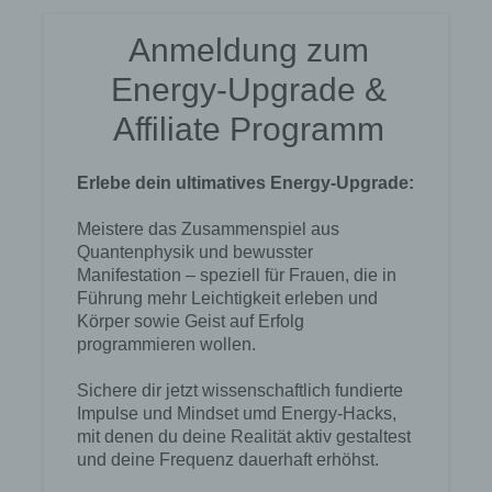
auf Ihrem Computer oder mobilen Gerät
abspeichert. Cookies sind Textdateien, welche
über einen Internetbrowser auf einem
Computersystem abgelegt und gespeichert
werden. Sie können die Verwendung von Cookies,
LocalStorage und SessionStorage durch
entsprechende Einstellung in Ihrem Browser
verhindern.
Zahlreiche Internetseiten und Server verwenden
Cookies. Viele Cookies enthalten eine sogenannte
Cookie-ID. Eine Cookie-ID ist eine eindeutige
Kennung des Cookies. Sie besteht aus einer
Zeichenfolge, durch welche Internetseiten und
Server dem konkreten Internetbrowser zugeordnet
werden können, in dem das Cookie gespeichert
wurde. Dies ermöglicht es den besuchten
Internetseiten und Servern, den individuellen
Browser der betroffenen Person von anderen
Internetbrowsern, die andere Cookies enthalten,
zu unterscheiden. Ein bestimmter Internetbrowser
kann über die eindeutige Cookie-ID wiedererkannt
und identifiziert werden.