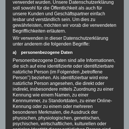
für Klarheit und für ein Arbeiten und Leben, das
verwendet wurden. Unsere Datenschutzerklärung
soll sowohl für die Öffentlichkeit als auch für
dich nicht auslaugt, sondern trägt.
unsere Kunden und Geschäftspartner einfach
Am
01.02.2026 um 10:00 Uhr
öffnen wir diesen
lesbar und verständlich sein. Um dies zu
gewährleisten, möchten wir vorab die verwendeten
Raum in einem
kostenlosen Webinar
. Für Frauen,
Begrifflichkeiten erläutern.
die nicht länger funktionieren wollen, sondern ein
Wir verwenden in dieser Datenschutzerklärung
Leben und einen Job kreieren möchten, der sie
unter anderem die folgenden Begriffe:
wirklich beflügelt.
a) personenbezogene Daten
Personenbezogene Daten sind alle Informationen,
Wenn du dich in diesen Zeilen wiedererkennst, bist
die sich auf eine identifizierte oder identifizierbare
du
herzlich eingeladen
.
natürliche Person (im Folgenden „betroffene
Person") beziehen. Als identifizierbar wird eine
#EnergetikTipp #energizeyourlife
natürliche Person angesehen, die direkt oder
#upgradeyourenergy #fragestellen #beobachter
indirekt, insbesondere mittels Zuordnung zu einer
#Gedankenkarussell #Klarheit #Gedankenfreiheit
Kennung wie einem Namen, zu einer
Kennnummer, zu Standortdaten, zu einer Online-
#Energiearbeit #Transformation
Kennung oder zu einem oder mehreren
#Selbstentwicklung #Leichtigkeit #Traumleben
besonderen Merkmalen, die Ausdruck der
physischen, physiologischen, genetischen,
#Frustjob #kündigungalschance
psychischen, wirtschaftlichen, kulturellen oder
#Gedankenkarussell