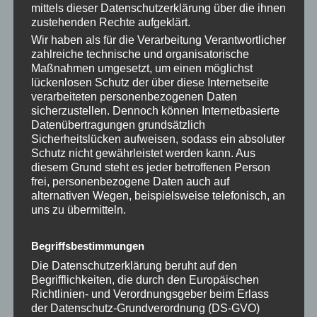
Wenn du beginnst, eine Gedankenspirale bewusst
mittels dieser Datenschutzerklärung über die ihnen
zustehenden Rechte aufgeklärt.
zu unterbrechen, entsteht mit der Zeit etwas
Wir haben als für die Verarbeitung Verantwortlicher
Neues. Dein Geist hört auf, im Kreis zu laufen, und
zahlreiche technische und organisatorische
beginnt, deiner Ausrichtung zu folgen. Nicht, weil du
Maßnahmen umgesetzt, um einen möglichst
lückenlosen Schutz der über diese Internetseite
ihn zwingst, sondern weil er Führung bekommt.
verarbeiteten personenbezogenen Daten
So Klarheit entsteht oft genau dann, wenn du eine
sicherzustellen. Dennoch können Internetbasierte
Datenübertragungen grundsätzlich
Gedankenspirale unterbrichst, statt ihr weiter zu
Sicherheitslücken aufweisen, sodass ein absoluter
folgen. Nicht durch Anstrengung, sondern durch
Schutz nicht gewährleistet werden kann. Aus
bewusste Unterbrechung.
diesem Grund steht es jeder betroffenen Person
frei, personenbezogene Daten auch auf
alternativen Wegen, beispielsweise telefonisch, an
Einladung für mehr im Leben
uns zu übermitteln.
Energize your Work & Life beginnt genau hier,
Begriffsbestimmungen
indem du deine Gedankenspirale unterbrichst.
Die Datenschutzerklärung beruht auf den
Begrifflichkeiten, die durch den Europäischen
Nicht mit mehr Anstrengung, sondern mit einer
Richtlinien- und Verordnungsgeber beim Erlass
neuen inneren Wahl. Einer Wahl für Bewusstheit,
der Datenschutz-Grundverordnung (DS-GVO)