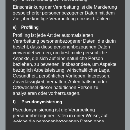
November 2024
Einschränkung der Verarbeitung ist die Markierung
August 2024
gespeicherter personenbezogener Daten mit dem
Ziel, ihre künftige Verarbeitung einzuschränken.
Juli 2024
e) Profiling
Profiling ist jede Art der automatisierten
Mai 2023
Verarbeitung personenbezogener Daten, die darin
besteht, dass diese personenbezogenen Daten
März 2023
verwendet werden, um bestimmte persönliche
Aspekte, die sich auf eine natürliche Person
Oktober 2022
beziehen, zu bewerten, insbesondere, um Aspekte
bezüglich Arbeitsleistung, wirtschaftlicher Lage,
August 2022
Gesundheit, persönlicher Vorlieben, Interessen,
Zuverlässigkeit, Verhalten, Aufenthaltsort oder
Februar 2022
Ortswechsel dieser natürlichen Person zu
analysieren oder vorherzusagen.
Januar 2022
f) Pseudonymisierung
Oktober 2021
Pseudonymisierung ist die Verarbeitung
personenbezogener Daten in einer Weise, auf
September 2021
welche die personenbezogenen Daten ohne
Hinzuziehung zusätzlicher Informationen nicht