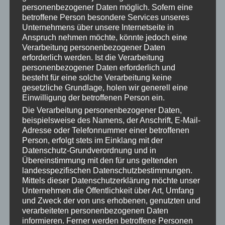
„Wem gehört dieser Gedanke wirklich?“
personenbezogener Daten möglich. Sofern eine
Wusstest du, dass 98 % unserer Gedanken gar nicht
betroffene Person besondere Services unseres
Unternehmens über unsere Internetseite in
unsere eigenen sind?
Anspruch nehmen möchte, könnte jedoch eine
„Ist dieser Gedanke leicht oder schwer?“
Verarbeitung personenbezogener Daten
erforderlich werden. Ist die Verarbeitung
Leicht = wahr für dich.
personenbezogener Daten erforderlich und
Schwer = eine Lüge, die du loslassen darfst.
besteht für eine solche Verarbeitung keine
gesetzliche Grundlage, holen wir generell eine
„Was wäre, wenn das keine Begrenzung, sondern
Einwilligung der betroffenen Person ein.
eine Möglichkeit ist?“
Die Verarbeitung personenbezogener Daten,
Diese Frage öffnet sofort eine neue Perspektive.
beispielsweise des Namens, der Anschrift, E-Mail-
Adresse oder Telefonnummer einer betroffenen
Alles ist eine Frage der Wahl.
Person, erfolgt stets im Einklang mit der
Datenschutz-Grundverordnung und in
Es gibt keine festen Wahrheiten.
Übereinstimmung mit den für uns geltenden
Bewusstheit bringt dir neue Möglichkeiten.
landesspezifischen Datenschutzbestimmungen.
Keine Beurteilung, nur Chancen.
Mittels dieser Datenschutzerklärung möchte unser
Unternehmen die Öffentlichkeit über Art, Umfang
und Zweck der von uns erhobenen, genutzten und
Bewusst unterbrechen – und der Geist folgt
verarbeiteten personenbezogenen Daten
informieren. Ferner werden betroffene Personen