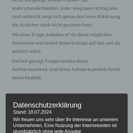
nicht festgelegt, sondern basiert auf
Wahrscheinlichkeiten. Jeder Weg kann richtig sein.
Und vielleicht zeigt sich genau dort eine Abkürzung,
die du bisher noch nicht gesehen hast.
Mit einer Frage „kollabierst“ du diese möglichen
Antworten und lenkst deine Energie auf das, was du
wirklich willst.
Einfach gesagt: Fragen lenken deine
Aufmerksamkeit. Und deine Aufmerksamkeit formt
deine Realität.
Meine 3 Lieblingsfragen für mehr Klarheit
und Leichtigkeit
Datenschutzerklärung
Stand: 18.07.2024
(ab hier ist dein Text bewusst
wortgleich
Wir freuen uns sehr über Ihr Interesse an unserem
übernommen)
Unternehmen. Eine Nutzung der Internetseiten ist
grundsätzlich ohne jede Angabe