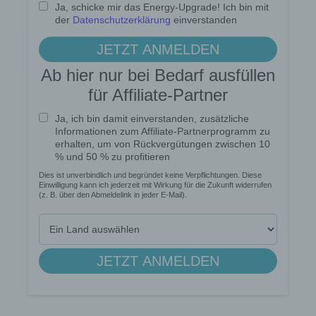
Durch den Einsatz von Cookies kann den Nutzern
dieser Internetseite nutzerfreundlichere Services
bereitstellen, die ohne die Cookie-Setzung nicht
möglich wären.
Mittels eines Cookies können die Informationen
und Angebote auf unserer Internetseite im Sinne
des Benutzers optimiert werden. Cookies
ermöglichen uns, wie bereits erwähnt, die
Benutzer unserer Internetseite wiederzuerkennen.
Zweck dieser Wiedererkennung ist es, den
Nutzern die Verwendung unserer Internetseite zu
erleichtern. Der Benutzer einer Internetseite, die
Cookies verwendet, muss beispielsweise nicht bei
jedem Besuch der Internetseite erneut seine
Zugangsdaten eingeben, weil dies von der
Internetseite und dem auf dem Computersystem
des Benutzers abgelegten Cookie übernommen
wird. Ein weiteres Beispiel ist das Cookie eines
Warenkorbes im Online-Shop. Der Online-Shop
merkt sich die Artikel, die ein Kunde in den
virtuellen Warenkorb gelegt hat, über ein Cookie.
Die betroffene Person kann die Setzung von