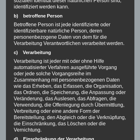
sozialen Identität dieser natürlichen Person sind,
identifiziert werden kann.
b) betroffene Person
Betroffene Person ist jede identifizierte oder
Suchen
identifizierbare natürliche Person, deren
personenbezogene Daten von dem für die
Suchen
Verarbeitung Verantwortlichen verarbeitet werden.
c) Verarbeitung
Verarbeitung ist jeder mit oder ohne Hilfe
Archiv
automatisierter Verfahren ausgeführte Vorgang
oder jede solche Vorgangsreihe im
Mai 2026
Zusammenhang mit personenbezogenen Daten
wie das Erheben, das Erfassen, die Organisation,
März 2026
das Ordnen, die Speicherung, die Anpassung oder
Veränderung, das Auslesen, das Abfragen, die
Januar 2026
Verwendung, die Offenlegung durch Übermittlung,
Verbreitung oder eine andere Form der
Dezember 2025
Bereitstellung, den Abgleich oder die Verknüpfung,
die Einschränkung, das Löschen oder die
Oktober 2025
Vernichtung.
d) Einschränkung der Verarbeitung