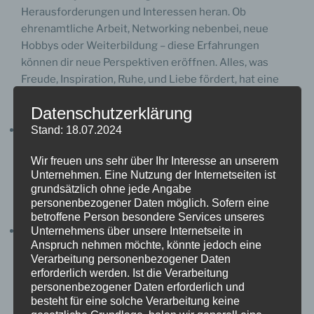
Herausforderungen und Interessen heran. Ob
ehrenamtliche Arbeit, Networking nebenbei, neue
Hobbys oder Weiterbildung – diese Erfahrungen
können dir neue Perspektiven eröffnen. Alles, was
Freude, Inspiration, Ruhe, und Liebe fördert, hat eine
starke magnetische Wirkung – tue so viel wie möglich
Datenschutzerklärung
davon!
Geduld haben:
Der Weg zu deinem inneren Ruf ist kein
Stand: 18.07.2024
Sprint, sondern ein Pfad der Achtsamkeit. Sei geduldig
Wir freuen uns sehr über Ihr Interesse an unserem
mit dir selbst und vertraue darauf, dass du, sobald du
Unternehmen. Eine Nutzung der Internetseiten ist
die Absicht „Ich finde meinen inneren Ruf“ aussprichst,
grundsätzlich ohne jede Angabe
dass das Universum dir liefern wird. Die Frage ist nur:
personenbezogener Daten möglich. Sofern eine
Bist du wirklich offen und achtsam?
betroffene Person besondere Services unseres
Unterstützung suchen:
Vernetze dich mit Menschen,
Unternehmens über unsere Internetseite in
Anspruch nehmen möchte, könnte jedoch eine
die ähnliche Erfahrungen gemacht haben oder dich
Verarbeitung personenbezogener Daten
inspirieren. Unsere Gruppe hier ist ein wunderbarer
erforderlich werden. Ist die Verarbeitung
Ort, um Unterstützung und Rat zu finden.
personenbezogener Daten erforderlich und
besteht für eine solche Verarbeitung keine
Wie fängst du an, nehme einen der Punkte raus und