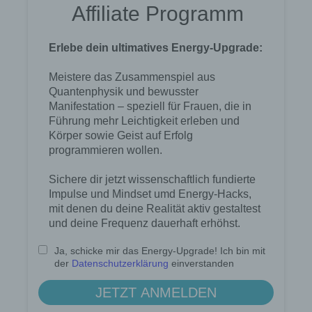
Name und Anschrift des für die Verarbeitung
Verantwortlichen
Verantwortlicher im Sinne der Datenschutz-
Grundverordnung, sonstiger in den Mitgliedstaaten
der Europäischen Union geltenden
Datenschutzgesetze und anderer Bestimmungen
mit datenschutzrechtlichem Charakter ist die:
Lotse zum Erfolg
Andrea Rindle, Francisco Schnell
Prinzendamm 20
25436 Tornesch b. Hamburg
Deutschland
494122406700
E-Mail: kontakt (at) lotse-zum-erfolg.de