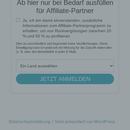
Cookies / SessionStorage / LocalStorage
Die Internetseiten verwenden teilweise so
genannte Cookies, LocalStorage und
SessionStorage. Dies dient dazu, unser Angebot
nutzerfreundlicher, effektiver und sicherer zu
machen. Local Storage und SessionStorage ist
eine Technologie, mit welcher ihr Browser Daten
auf Ihrem Computer oder mobilen Gerät
abspeichert. Cookies sind Textdateien, welche
über einen Internetbrowser auf einem
Computersystem abgelegt und gespeichert
werden. Sie können die Verwendung von Cookies,
LocalStorage und SessionStorage durch
entsprechende Einstellung in Ihrem Browser
verhindern.
Zahlreiche Internetseiten und Server verwenden
Cookies. Viele Cookies enthalten eine sogenannte
Datenschutz­erklärung
Stolz präsentiert von WordPress
Cookie-ID. Eine Cookie-ID ist eine eindeutige