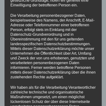
gesetzliche Grundlage, holen wir generell eine
Einwilligung der betroffenen Person ein.
fange an einfachsten ist die Stille. Denn du weißt ja wir
sind Wissensriesen, aber Umsetzungszwerke. Fange
Die Verarbeitung personenbezogener Daten,
jetzt sofort an Still zu werden und dein Atem zu
beispielsweise des Namens, der Anschrift, E-Mail-
beobachten.
Adresse oder Telefonnummer einer betroffenen
Person, erfolgt stets im Einklang mit der
Fazit
Datenschutz-Grundverordnung und in
Übereinstimmung mit den für uns geltenden
landesspezifischen Datenschutzbestimmungen.
Eine Kündigung, ob selbst gewählt oder ungewollt,
Mittels dieser Datenschutzerklärung möchte unser
kann der Beginn einer wunderbaren Reise sein. Indem
Unternehmen die Öffentlichkeit über Art, Umfang
wir uns auf unsere innere Stimme besinnen und
und Zweck der von uns erhobenen, genutzten und
unseren inneren Ruf folgen, können wir nicht nur
verarbeiteten personenbezogenen Daten
berufliche Erfüllung, sondern auch ein tiefes Gefühl
informieren. Ferner werden betroffene Personen
mittels dieser Datenschutzerklärung über die ihnen
von Freiheit und Zufriedenheit finden.
zustehenden Rechte aufgeklärt.
Lasst uns diese Chance nutzen, um unser Leben neu
Wir haben als für die Verarbeitung Verantwortlicher
zu gestalten und das zu tun, was uns wirklich glücklich
zahlreiche technische und organisatorische
macht.
Maßnahmen umgesetzt, um einen möglichst
lückenlosen Schutz der über diese Internetseite