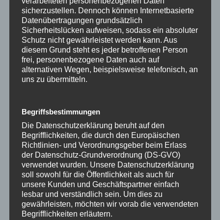
verarbeiteten personenbezogenen Daten
sicherzustellen. Dennoch können Internetbasierte
Nutze die Chance auf ein Synergy-Gespräch
Datenübertragungen grundsätzlich
Nutze auch das kostenlose
SynergyGespräch,
Sicherheitslücken aufweisen, sodass ein absoluter
Schutz nicht gewährleistet werden kann. Aus
gemeinsam schauen wir, wonach es dich ruft. Die
diesem Grund steht es jeder betroffenen Person
richtigen Fragen lenken unseren Fokus auf das, was wir
frei, personenbezogene Daten auch auf
wirklich wollen, und wenn du das für dich klar hast,
alternativen Wegen, beispielsweise telefonisch, an
dann ist alles möglich. Schreibe in die Kommentare
uns zu übermitteln.
„SynergyGespräch“ und wir vereinbaren einen Termin
Begriffsbestimmungen
#InnererRuf
#Selbstfindung
#BeruflicheErfüllung
Die Datenschutzerklärung beruht auf den
Begrifflichkeiten, die durch den Europäischen
#Achtsamkeit
#Lebensfreude
#SynergyGespräch
Richtlinien- und Verordnungsgeber beim Erlass
#FreiheitErleben
#PersönlichesWachstum
#Inspiration
der Datenschutz-Grundverordnung (DS-GVO)
#Aufgabeimleben
#sinnimleben
#Sinn
verwendet wurden. Unsere Datenschutzerklärung
soll sowohl für die Öffentlichkeit als auch für
unsere Kunden und Geschäftspartner einfach
lesbar und verständlich sein. Um dies zu
Suchen
gewährleisten, möchten wir vorab die verwendeten
Begrifflichkeiten erläutern.