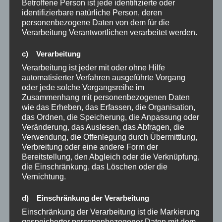
Betroffene Person ist jede identifizierte oder
Mai 2023
identifizierbare natürliche Person, deren
personenbezogene Daten von dem für die
März 2023
Verarbeitung Verantwortlichen verarbeitet werden.
Oktober 2022
c) Verarbeitung
August 2022
Verarbeitung ist jeder mit oder ohne Hilfe
automatisierter Verfahren ausgeführte Vorgang
Februar 2022
oder jede solche Vorgangsreihe im
Zusammenhang mit personenbezogenen Daten
Januar 2022
wie das Erheben, das Erfassen, die Organisation,
das Ordnen, die Speicherung, die Anpassung oder
Oktober 2021
Veränderung, das Auslesen, das Abfragen, die
Verwendung, die Offenlegung durch Übermittlung,
September 2021
Verbreitung oder eine andere Form der
Bereitstellung, den Abgleich oder die Verknüpfung,
die Einschränkung, das Löschen oder die
Vernichtung.
2 Jahre
3 Jahre
d) Einschränkung der Verarbeitung
21Tage Regel
Einschränkung der Verarbeitung ist die Markierung
gespeicherter personenbezogener Daten mit dem
66 Tage