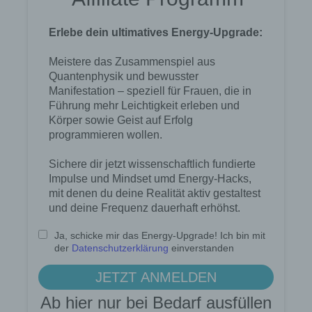
25436 Tornesch b. Hamburg
Deutschland
494122406700
E-Mail: kontakt (at) lotse-zum-erfolg.de
Cookies / SessionStorage / LocalStorage
Die Internetseiten verwenden teilweise so
genannte Cookies, LocalStorage und
SessionStorage. Dies dient dazu, unser Angebot
nutzerfreundlicher, effektiver und sicherer zu
machen. Local Storage und SessionStorage ist
eine Technologie, mit welcher ihr Browser Daten
auf Ihrem Computer oder mobilen Gerät
abspeichert. Cookies sind Textdateien, welche
über einen Internetbrowser auf einem
Computersystem abgelegt und gespeichert
werden. Sie können die Verwendung von Cookies,