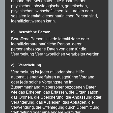
besonderen Merkmalen, die Ausdruck der
physischen, physiologischen, genetischen,
psychischen, wirtschaftlichen, kulturellen oder
sozialen Identität dieser natürlichen Person sind,
ARCHIV
identifiziert werden kann.
Mai 2026
b) betroffene Person
Betroffene Person ist jede identifizierte oder
März 2026
identifizierbare natürliche Person, deren
personenbezogene Daten von dem für die
Januar 2026
Verarbeitung Verantwortlichen verarbeitet werden.
Dezember 2025
c) Verarbeitung
Oktober 2025
Verarbeitung ist jeder mit oder ohne Hilfe
automatisierter Verfahren ausgeführte Vorgang
November 2024
oder jede solche Vorgangsreihe im
Zusammenhang mit personenbezogenen Daten
August 2024
wie das Erheben, das Erfassen, die Organisation,
das Ordnen, die Speicherung, die Anpassung oder
Juli 2024
Veränderung, das Auslesen, das Abfragen, die
Verwendung, die Offenlegung durch Übermittlung,
Mai 2023
Verbreitung oder eine andere Form der