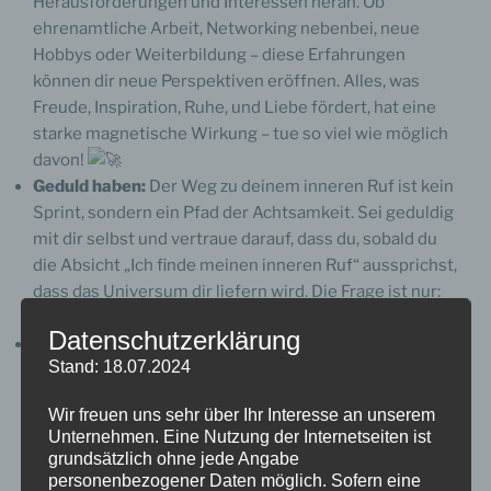
Herausforderungen und Interessen heran. Ob
ehrenamtliche Arbeit, Networking nebenbei, neue
Hobbys oder Weiterbildung – diese Erfahrungen
können dir neue Perspektiven eröffnen. Alles, was
Freude, Inspiration, Ruhe, und Liebe fördert, hat eine
starke magnetische Wirkung – tue so viel wie möglich
davon!
Geduld haben:
Der Weg zu deinem inneren Ruf ist kein
Sprint, sondern ein Pfad der Achtsamkeit. Sei geduldig
mit dir selbst und vertraue darauf, dass du, sobald du
die Absicht „Ich finde meinen inneren Ruf“ aussprichst,
dass das Universum dir liefern wird. Die Frage ist nur:
Bist du wirklich offen und achtsam?
Datenschutzerklärung
Unterstützung suchen:
Vernetze dich mit Menschen,
Stand: 18.07.2024
die ähnliche Erfahrungen gemacht haben oder dich
inspirieren. Unsere Gruppe hier ist ein wunderbarer
Wir freuen uns sehr über Ihr Interesse an unserem
Ort, um Unterstützung und Rat zu finden.
Unternehmen. Eine Nutzung der Internetseiten ist
grundsätzlich ohne jede Angabe
Wie fängst du an, nehme einen der Punkte raus und
personenbezogener Daten möglich. Sofern eine