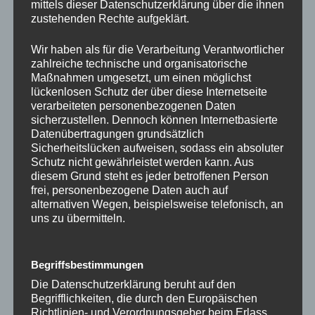
mittels dieser Datenschutzerklärung über die ihnen
Nutze die Chance auf ein Synergy-Gespräch
zustehenden Rechte aufgeklärt.
Nutze auch das kostenlose
SynergyGespräch,
gemeinsam schauen wir, wonach es dich ruft. Die
Wir haben als für die Verarbeitung Verantwortlicher
zahlreiche technische und organisatorische
richtigen Fragen lenken unseren Fokus auf das, was wir
Maßnahmen umgesetzt, um einen möglichst
wirklich wollen, und wenn du das für dich klar hast,
lückenlosen Schutz der über diese Internetseite
dann ist alles möglich. Schreibe in die Kommentare
verarbeiteten personenbezogenen Daten
„SynergyGespräch“ und wir vereinbaren einen Termin
sicherzustellen. Dennoch können Internetbasierte
Datenübertragungen grundsätzlich
Sicherheitslücken aufweisen, sodass ein absoluter
Schutz nicht gewährleistet werden kann. Aus
#InnererRuf
#Selbstfindung
#BeruflicheErfüllung
diesem Grund steht es jeder betroffenen Person
#Achtsamkeit
#Lebensfreude
#SynergyGespräch
frei, personenbezogene Daten auch auf
#FreiheitErleben
#PersönlichesWachstum
#Inspiration
alternativen Wegen, beispielsweise telefonisch, an
#Aufgabeimleben
#sinnimleben
#Sinn
uns zu übermitteln.
Begriffsbestimmungen
Die Datenschutzerklärung beruht auf den
KATEGORIEN
ARBEITSLOS
,
CHANCEN
,
KÜNDIGUNG
,
RUF
,
Begrifflichkeiten, die durch den Europäischen
TRÄUME
Richtlinien- und Verordnungsgeber beim Erlass