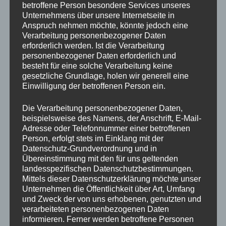
fange an einfachsten ist die Stille. Denn du weißt ja wir
betroffene Person besondere Services unseres
Unternehmens über unsere Internetseite in
sind Wissensriesen, aber Umsetzungszwerke. Fange
Anspruch nehmen möchte, könnte jedoch eine
jetzt sofort an Still zu werden und dein Atem zu
Verarbeitung personenbezogener Daten
beobachten.
erforderlich werden. Ist die Verarbeitung
personenbezogener Daten erforderlich und
Fazit
besteht für eine solche Verarbeitung keine
gesetzliche Grundlage, holen wir generell eine
Einwilligung der betroffenen Person ein.
Eine Kündigung, ob selbst gewählt oder ungewollt,
kann der Beginn einer wunderbaren Reise sein. Indem
Die Verarbeitung personenbezogener Daten,
wir uns auf unsere innere Stimme besinnen und
beispielsweise des Namens, der Anschrift, E-Mail-
unseren inneren Ruf folgen, können wir nicht nur
Adresse oder Telefonnummer einer betroffenen
berufliche Erfüllung, sondern auch ein tiefes Gefühl
Person, erfolgt stets im Einklang mit der
von Freiheit und Zufriedenheit finden.
Datenschutz-Grundverordnung und in
Übereinstimmung mit den für uns geltenden
landesspezifischen Datenschutzbestimmungen.
Lasst uns diese Chance nutzen, um unser Leben neu
Mittels dieser Datenschutzerklärung möchte unser
zu gestalten und das zu tun, was uns wirklich glücklich
Unternehmen die Öffentlichkeit über Art, Umfang
macht.
und Zweck der von uns erhobenen, genutzten und
verarbeiteten personenbezogenen Daten
informieren. Ferner werden betroffene Personen