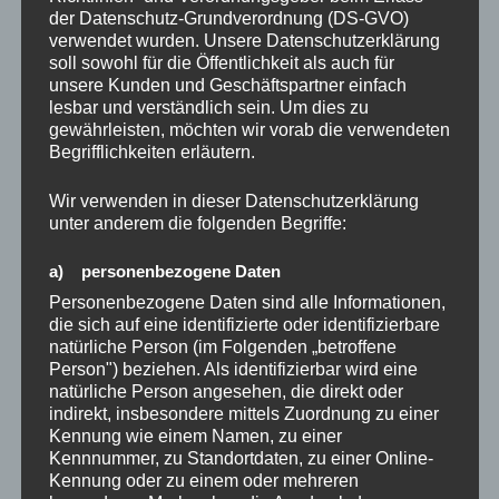
SCHLAGWÖRTER
2024
,
ARBEITSLOS
,
CHANCEN
,
der Datenschutz-Grundverordnung (DS-GVO)
INNERLICHGEKÜNDIGT
,
KÜNDIGUNG
,
MUT
verwendet wurden. Unsere Datenschutzerklärung
soll sowohl für die Öffentlichkeit als auch für
unsere Kunden und Geschäftspartner einfach
lesbar und verständlich sein. Um dies zu
gewährleisten, möchten wir vorab die verwendeten
Beitragsnavigation
Begrifflichkeiten erläutern.
Vorheriger
ZURÜCK
Beitrag
Werte: Freiheit, Fülle und Gemeinsam voran
Wir verwenden in dieser Datenschutzerklärung
gehen
unter anderem die folgenden Begriffe:
Nächster
WEITER
a) personenbezogene Daten
Beitrag
Hast du schon mal überlegt, dein eigenes
Personenbezogene Daten sind alle Informationen,
die sich auf eine identifizierte oder identifizierbare
Unternehmen zu gründen, aber dir fehlt der Mut?
natürliche Person (im Folgenden „betroffene
Person") beziehen. Als identifizierbar wird eine
natürliche Person angesehen, die direkt oder
indirekt, insbesondere mittels Zuordnung zu einer
Kennung wie einem Namen, zu einer
Suchen
Kennnummer, zu Standortdaten, zu einer Online-
Kennung oder zu einem oder mehreren
Suchen