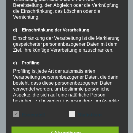
Bereitstellung, den Abgleich oder die Verknüpfung,
März 2023
die Einschränkung, das Löschen oder die
Vernichtung.
Oktober 2022
d) Einschränkung der Verarbeitung
August 2022
Einschränkung der Verarbeitung ist die Markierung
Februar 2022
gespeicherter personenbezogener Daten mit dem
Ziel, ihre künftige Verarbeitung einzuschränken.
Januar 2022
e) Profiling
Oktober 2021
Profiling ist jede Art der automatisierten
Verarbeitung personenbezogener Daten, die darin
September 2021
besteht, dass diese personenbezogenen Daten
verwendet werden, um bestimmte persönliche
Aspekte, die sich auf eine natürliche Person
beziehen, zu bewerten, insbesondere, um Aspekte
2 Jahre
bezüglich Arbeitsleistung, wirtschaftlicher Lage,
3 Jahre
Gesundheit, persönlicher Vorlieben, Interessen,
Essenziell
Statistiken
Zuverlässigkeit, Verhalten, Aufenthaltsort oder
21Tage Regel
Ortswechsel dieser natürlichen Person zu
66 Tage
analysieren oder vorherzusagen.
✓ Akzeptieren