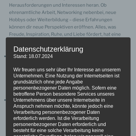
Herausforderungen und Interessen heran. Ob
ehrenamtliche Arbeit, Networking nebenbei, neue
Hobbys oder Weiterbildung – diese Erfahrungen
können dir neue Perspektiven eröffnen. Alles, was
Freude, Inspiration, Ruhe, und Liebe fördert, hat eine
starke magnetische Wirkung – tue so viel wie möglich
Datenschutzerklärung
davon!
Geduld haben:
Der Weg zu deinem inneren Ruf ist kein
Stand: 18.07.2024
Sprint, sondern ein Pfad der Achtsamkeit. Sei geduldig
Wir freuen uns sehr über Ihr Interesse an unserem
mit dir selbst und vertraue darauf, dass du, sobald du
Unternehmen. Eine Nutzung der Internetseiten ist
die Absicht „Ich finde meinen inneren Ruf“ aussprichst,
grundsätzlich ohne jede Angabe
dass das Universum dir liefern wird. Die Frage ist nur:
personenbezogener Daten möglich. Sofern eine
Bist du wirklich offen und achtsam?
betroffene Person besondere Services unseres
Unterstützung suchen:
Vernetze dich mit Menschen,
Unternehmens über unsere Internetseite in
Anspruch nehmen möchte, könnte jedoch eine
die ähnliche Erfahrungen gemacht haben oder dich
Verarbeitung personenbezogener Daten
inspirieren. Unsere Gruppe hier ist ein wunderbarer
erforderlich werden. Ist die Verarbeitung
Ort, um Unterstützung und Rat zu finden.
personenbezogener Daten erforderlich und
besteht für eine solche Verarbeitung keine
Wie fängst du an, nehme einen der Punkte raus und