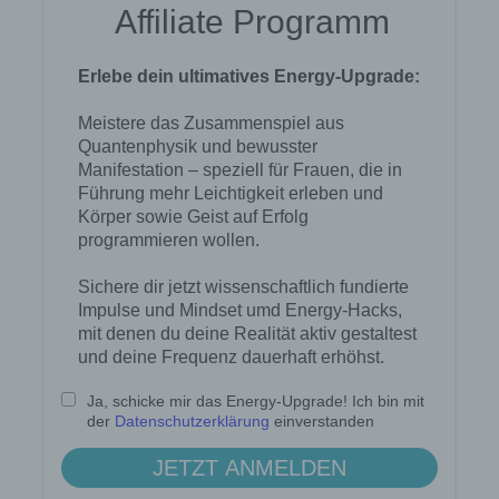
Name und Anschrift des für die Verarbeitung
Verantwortlichen
Verantwortlicher im Sinne der Datenschutz-
Grundverordnung, sonstiger in den Mitgliedstaaten
der Europäischen Union geltenden
Datenschutzgesetze und anderer Bestimmungen
mit datenschutzrechtlichem Charakter ist die:
Lotse zum Erfolg
Andrea Rindle, Francisco Schnell
Prinzendamm 20
25436 Tornesch b. Hamburg
Deutschland
494122406700
E-Mail: kontakt (at) lotse-zum-erfolg.de