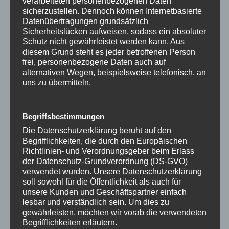
verarbeiteten personenbezogenen Daten
sicherzustellen. Dennoch können Internetbasierte
Nutze die Chance auf ein Synergy-Gespräch
Datenübertragungen grundsätzlich
Nutze auch das kostenlose
SynergyGespräch,
Sicherheitslücken aufweisen, sodass ein absoluter
Schutz nicht gewährleistet werden kann. Aus
gemeinsam schauen wir, wonach es dich ruft. Die
diesem Grund steht es jeder betroffenen Person
richtigen Fragen lenken unseren Fokus auf das, was wir
frei, personenbezogene Daten auch auf
wirklich wollen, und wenn du das für dich klar hast,
alternativen Wegen, beispielsweise telefonisch, an
dann ist alles möglich. Schreibe in die Kommentare
uns zu übermitteln.
„SynergyGespräch“ und wir vereinbaren einen Termin
Begriffsbestimmungen
#InnererRuf
#Selbstfindung
#BeruflicheErfüllung
Die Datenschutzerklärung beruht auf den
Begrifflichkeiten, die durch den Europäischen
#Achtsamkeit
#Lebensfreude
#SynergyGespräch
Richtlinien- und Verordnungsgeber beim Erlass
#FreiheitErleben
#PersönlichesWachstum
#Inspiration
der Datenschutz-Grundverordnung (DS-GVO)
#Aufgabeimleben
#sinnimleben
#Sinn
verwendet wurden. Unsere Datenschutzerklärung
soll sowohl für die Öffentlichkeit als auch für
unsere Kunden und Geschäftspartner einfach
lesbar und verständlich sein. Um dies zu
Suchen
gewährleisten, möchten wir vorab die verwendeten
Begrifflichkeiten erläutern.