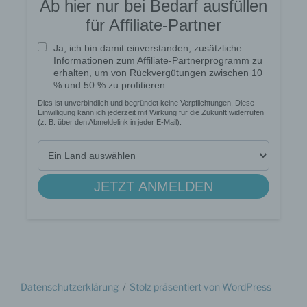
Cookies / SessionStorage / LocalStorage
Die Internetseiten verwenden teilweise so
genannte Cookies, LocalStorage und
SessionStorage. Dies dient dazu, unser Angebot
nutzerfreundlicher, effektiver und sicherer zu
machen. Local Storage und SessionStorage ist
eine Technologie, mit welcher ihr Browser Daten
auf Ihrem Computer oder mobilen Gerät
abspeichert. Cookies sind Textdateien, welche
über einen Internetbrowser auf einem
Computersystem abgelegt und gespeichert
werden. Sie können die Verwendung von Cookies,
LocalStorage und SessionStorage durch
entsprechende Einstellung in Ihrem Browser
verhindern.
Zahlreiche Internetseiten und Server verwenden
Cookies. Viele Cookies enthalten eine sogenannte
Datenschutz­erklärung
Stolz präsentiert von WordPress
Cookie-ID. Eine Cookie-ID ist eine eindeutige