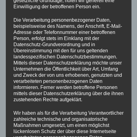
gesetzliche Grundlage, holen wir generell eine
Einwilligung der betroffenen Person ein.
fange an einfachsten ist die Stille. Denn du weißt ja wir
sind Wissensriesen, aber Umsetzungszwerke. Fange
Die Verarbeitung personenbezogener Daten,
jetzt sofort an Still zu werden und dein Atem zu
beispielsweise des Namens, der Anschrift, E-Mail-
beobachten.
Adresse oder Telefonnummer einer betroffenen
Person, erfolgt stets im Einklang mit der
Fazit
Datenschutz-Grundverordnung und in
Übereinstimmung mit den für uns geltenden
landesspezifischen Datenschutzbestimmungen.
Eine Kündigung, ob selbst gewählt oder ungewollt,
Mittels dieser Datenschutzerklärung möchte unser
kann der Beginn einer wunderbaren Reise sein. Indem
Unternehmen die Öffentlichkeit über Art, Umfang
wir uns auf unsere innere Stimme besinnen und
und Zweck der von uns erhobenen, genutzten und
unseren inneren Ruf folgen, können wir nicht nur
verarbeiteten personenbezogenen Daten
berufliche Erfüllung, sondern auch ein tiefes Gefühl
informieren. Ferner werden betroffene Personen
mittels dieser Datenschutzerklärung über die ihnen
von Freiheit und Zufriedenheit finden.
zustehenden Rechte aufgeklärt.
Lasst uns diese Chance nutzen, um unser Leben neu
Wir haben als für die Verarbeitung Verantwortlicher
zu gestalten und das zu tun, was uns wirklich glücklich
zahlreiche technische und organisatorische
macht.
Maßnahmen umgesetzt, um einen möglichst
lückenlosen Schutz der über diese Internetseite