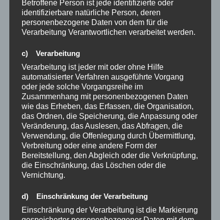
Betroffene Person ist jede identifizierte oder
Mai 2023
identifizierbare natürliche Person, deren
personenbezogene Daten von dem für die
März 2023
Verarbeitung Verantwortlichen verarbeitet werden.
Oktober 2022
c) Verarbeitung
August 2022
Verarbeitung ist jeder mit oder ohne Hilfe
automatisierter Verfahren ausgeführte Vorgang
Februar 2022
oder jede solche Vorgangsreihe im
Zusammenhang mit personenbezogenen Daten
Januar 2022
wie das Erheben, das Erfassen, die Organisation,
das Ordnen, die Speicherung, die Anpassung oder
Oktober 2021
Veränderung, das Auslesen, das Abfragen, die
Verwendung, die Offenlegung durch Übermittlung,
September 2021
Verbreitung oder eine andere Form der
Bereitstellung, den Abgleich oder die Verknüpfung,
die Einschränkung, das Löschen oder die
Vernichtung.
2 Jahre
3 Jahre
d) Einschränkung der Verarbeitung
21Tage Regel
Einschränkung der Verarbeitung ist die Markierung
gespeicherter personenbezogener Daten mit dem
66 Tage