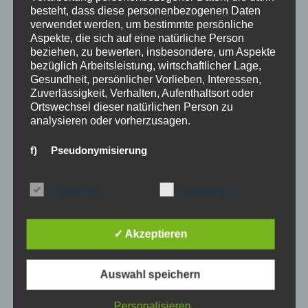
besteht, dass diese personenbezogenen Daten
Juli 2024
verwendet werden, um bestimmte persönliche
Aspekte, die sich auf eine natürliche Person
Mai 2023
beziehen, zu bewerten, insbesondere, um Aspekte
bezüglich Arbeitsleistung, wirtschaftlicher Lage,
März 2023
Gesundheit, persönlicher Vorlieben, Interessen,
Zuverlässigkeit, Verhalten, Aufenthaltsort oder
Oktober 2022
Ortswechsel dieser natürlichen Person zu
analysieren oder vorherzusagen.
August 2022
f) Pseudonymisierung
Februar 2022
Pseudonymisierung ist die Verarbeitung
Januar 2022
personenbezogener Daten in einer Weise, auf
Essenziell
Statistiken
welche die personenbezogenen Daten ohne
Oktober 2021
Hinzuziehung zusätzlicher Informationen nicht
mehr einer spezifischen betroffenen Person
✓ Akzeptieren
September 2021
zugeordnet werden können, sofern diese
zusätzlichen Informationen gesondert aufbewahrt
werden und technischen und organisatorischen
Auswahl speichern
Maßnahmen unterliegen, die gewährleisten, dass
2 Jahre
die personenbezogenen Daten nicht einer
Personalisieren
identifizierten oder identifizierbaren natürlichen
3 Jahre