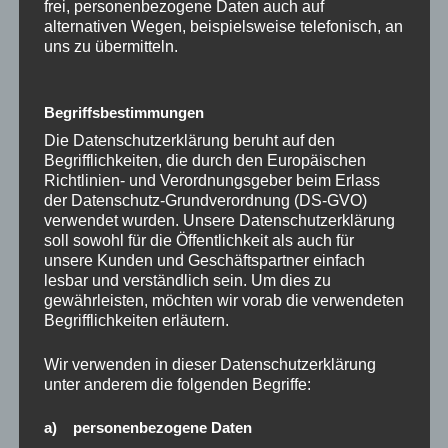
frei, personenbezogene Daten auch auf
geworden…
alternativen Wegen, beispielsweise telefonisch, an
uns zu übermitteln.
#DuKannstDas
#glücklichfühlen
#freisein
#einfachgeldverdienen
#machtdergedanken
Begriffsbestimmungen
#spaß
#freiheit
#einfachmachen
#start
Die Datenschutzerklärung beruht auf den
#finanziellefreiheit
#glücklichsein
Begrifflichkeiten, die durch den Europäischen
#geldverdienenonline
#familie
#kinder
#zeit
#chancen
Richtlinien- und Verordnungsgeber beim Erlass
#bauchgefühl
#gedanken
#glück
#MUT
#zugreifen
der Datenschutz-Grundverordnung (DS-GVO)
verwendet wurden. Unsere Datenschutzerklärung
Schau doch auch einmal unter unsere Termine in der
soll sowohl für die Öffentlichkeit als auch für
Facebook-Gruppe, da erfährst du mehr über unser
unsere Kunden und Geschäftspartner einfach
lesbar und verständlich sein. Um dies zu
besonderes Netzwerk:
gewährleisten, möchten wir vorab die verwendeten
https://www.facebook.com/groups/gluecklichfrei/even
Begrifflichkeiten erläutern.
ts
Wir verwenden in dieser Datenschutzerklärung
unter anderem die folgenden Begriffe:
a) personenbezogene Daten