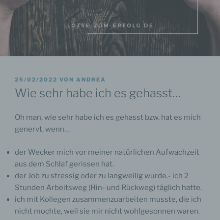
VERÖFFENTLICHT
25/02/2022
VON
ANDREA
AM
Wie sehr habe ich es gehasst…
Oh man, wie sehr habe ich es gehasst bzw. hat es mich
genervt, wenn…
der Wecker mich vor meiner natürlichen Aufwachzeit
aus dem Schlaf gerissen hat.
der Job zu stressig oder zu langweilig wurde.- ich 2
Stunden Arbeitsweg (Hin- und Rückweg) täglich hatte.
ich mit Kollegen zusammenzuarbeiten musste, die ich
nicht mochte, weil sie mir nicht wohlgesonnen waren.