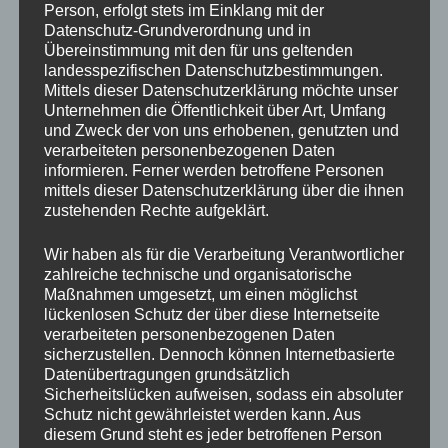
Person, erfolgt stets im Einklang mit der
Wenn Du bis hierher gelesen hast und Du stehst
Datenschutz-Grundverordnung und in
vielleicht auch an einem Punkt in Deinem Leben, wo Du
Übereinstimmung mit den für uns geltenden
Dir sagst, dass sich gerne etwas verändern darf. So
landesspezifischen Datenschutzbestimmungen.
Mittels dieser Datenschutzerklärung möchte unser
kann es nicht weitergehen. Dann schreibe mir gerne
Unternehmen die Öffentlichkeit über Art, Umfang
noch heute eine persönliche Nachricht im Messenger
und Zweck der von uns erhobenen, genutzten und
oder rufe mich an.
verarbeiteten personenbezogenen Daten
informieren. Ferner werden betroffene Personen
Übrigens – kennst Du die „
72-Stunden-Regel“
? Alles,
mittels dieser Datenschutzerklärung über die ihnen
was man nicht sofort innerhalb von 72 Stunden tut,
zustehenden Rechte aufgeklärt.
wird mit sehr hoher Wahrscheinlichkeit nie mehr
Wir haben als für die Verarbeitung Verantwortlicher
getan.
zahlreiche technische und organisatorische
Maßnahmen umgesetzt, um einen möglichst
Liebe Grüße und Dir das schönste Wochenende dieser
lückenlosen Schutz der über diese Internetseite
Woche wünscht Dir
verarbeiteten personenbezogenen Daten
sicherzustellen. Dennoch können Internetbasierte
Francisco
& Andrea
Datenübertragungen grundsätzlich
Sicherheitslücken aufweisen, sodass ein absoluter
Schutz nicht gewährleistet werden kann. Aus
P.S. Kreuzfahrten sind schön, aber für meine Frau und
diesem Grund steht es jeder betroffenen Person
mich sind mittlerweile andere Dinge viel viel wichtiger