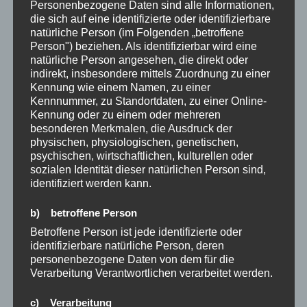
Personenbezogene Daten sind alle Informationen,
die sich auf eine identifizierte oder identifizierbare
KATEGORIEN
CHANCEN
,
ERFOLG
,
GLÜCK
natürliche Person (im Folgenden „betroffene
SCHLAGWÖRTER
2022
,
ANGST
,
ANGSTFREI
,
CHANCEN
,
Person") beziehen. Als identifizierbar wird eine
DUKANNSTDAS
,
EINFACHMACHEN
,
FRAGEN
,
natürliche Person angesehen, die direkt oder
FREISEIN
,
GLÜCK
,
GLÜCKLICHFÜHLEN
,
indirekt, insbesondere mittels Zuordnung zu einer
JAGDNACHGELD
,
KEINELUSTMEHR
,
KREUZFAHRT
,
Kennung wie einem Namen, zu einer
KUNSTDESFRAGENS
,
MOTIVATION
,
MUT
,
Kennnummer, zu Standortdaten, zu einer Online-
NEUETATEN
Kennung oder zu einem oder mehreren
besonderen Merkmalen, die Ausdruck der
physischen, physiologischen, genetischen,
psychischen, wirtschaftlichen, kulturellen oder
sozialen Identität dieser natürlichen Person sind,
Beitragsnavigation
Vorheriger
ZURÜCK
identifiziert werden kann.
Beitrag
Hörst du auf dein Bauchgefühl und die Chancen?
b) betroffene Person
Betroffene Person ist jede identifizierte oder
Nächster
WEITER
identifizierbare natürliche Person, deren
Beitrag
Sei wie der Baum
personenbezogene Daten von dem für die
Verarbeitung Verantwortlichen verarbeitet werden.
c) Verarbeitung