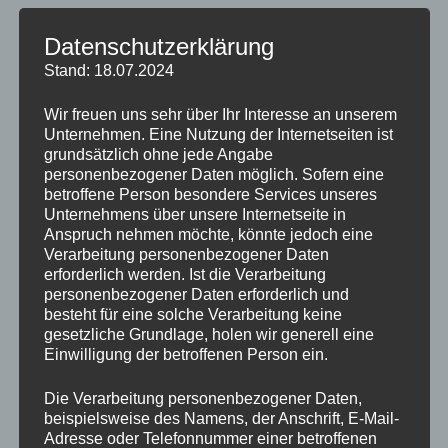
Verliebt sein ist eine Aufforderung zum
Datenschutzerklärung
handeln
Stand: 18.07.2024
Du weißt ja – wir hatten ja schon letzte Woche über
Wir freuen uns sehr über Ihr Interesse an unserem
Bauchgefühl gesprochen. Ich hatte dieses Kribbeln im
Unternehmen. Eine Nutzung der Internetseiten ist
grundsätzlich ohne jede Angabe
ganzen Körper und war voller Vorfreude und
personenbezogener Daten möglich. Sofern eine
Tatendrang, um endlich meinem Leben die Richtung zu
betroffene Person besondere Services unseres
geben, die ich mir sehnlichst gewünscht hatte.
Unternehmens über unsere Internetseite in
Anspruch nehmen möchte, könnte jedoch eine
Und was soll ich Dir sagen: Dieses Gefühl des
Verarbeitung personenbezogener Daten
erforderlich werden. Ist die Verarbeitung
‘Verliebtseins‘ habe ich noch heute, wenn ich über
personenbezogener Daten erforderlich und
diese Chance, diese Möglichkeit rede. Sie hat mein
besteht für eine solche Verarbeitung keine
Leben und das Leben vieler anderen Menschen zum
gesetzliche Grundlage, holen wir generell eine
Positiven gewendet. Ich stehe morgens mit einem
Einwilligung der betroffenen Person ein.
Lächeln auf und gehe abends mit einem Lächeln
wieder ins Bett. Ich habe sie wiedergefunden, meine
Die Verarbeitung personenbezogener Daten,
beispielsweise des Namens, der Anschrift, E-Mail-
Lebensfreude und dafür bin ich sehr dankbar.
Adresse oder Telefonnummer einer betroffenen