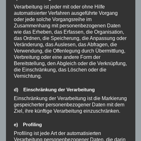
Suchen
Verarbeitung ist jeder mit oder ohne Hilfe
automatisierter Verfahren ausgeführte Vorgang
oder jede solche Vorgangsreihe im
Suchen
Zusammenhang mit personenbezogenen Daten
wie das Erheben, das Erfassen, die Organisation,
das Ordnen, die Speicherung, die Anpassung oder
Veränderung, das Auslesen, das Abfragen, die
ARCHIV
Verwendung, die Offenlegung durch Übermittlung,
Verbreitung oder eine andere Form der
Mai 2026
Bereitstellung, den Abgleich oder die Verknüpfung,
die Einschränkung, das Löschen oder die
März 2026
Vernichtung.
Januar 2026
d) Einschränkung der Verarbeitung
Dezember 2025
Einschränkung der Verarbeitung ist die Markierung
gespeicherter personenbezogener Daten mit dem
Oktober 2025
Ziel, ihre künftige Verarbeitung einzuschränken.
November 2024
e) Profiling
Profiling ist jede Art der automatisierten
August 2024
Verarbeitung personenbezogener Daten, die darin