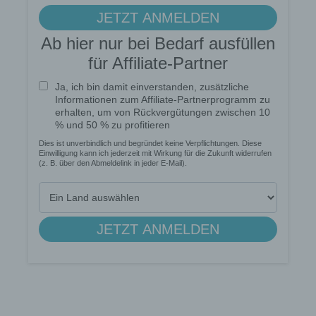
Browser der betroffenen Person von anderen
Internetbrowsern, die andere Cookies enthalten,
zu unterscheiden. Ein bestimmter Internetbrowser
kann über die eindeutige Cookie-ID wiedererkannt
und identifiziert werden.
Durch den Einsatz von Cookies kann den Nutzern
dieser Internetseite nutzerfreundlichere Services
bereitstellen, die ohne die Cookie-Setzung nicht
möglich wären.
Mittels eines Cookies können die Informationen
und Angebote auf unserer Internetseite im Sinne
des Benutzers optimiert werden. Cookies
ermöglichen uns, wie bereits erwähnt, die
Benutzer unserer Internetseite wiederzuerkennen.
Zweck dieser Wiedererkennung ist es, den
Nutzern die Verwendung unserer Internetseite zu
erleichtern. Der Benutzer einer Internetseite, die
Cookies verwendet, muss beispielsweise nicht bei
jedem Besuch der Internetseite erneut seine
Zugangsdaten eingeben, weil dies von der