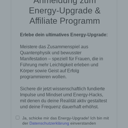
SessionStorage. Dies dient dazu, unser Angebot
nutzerfreundlicher, effektiver und sicherer zu
machen. Local Storage und SessionStorage ist
eine Technologie, mit welcher ihr Browser Daten
auf Ihrem Computer oder mobilen Gerät
abspeichert. Cookies sind Textdateien, welche
über einen Internetbrowser auf einem
Computersystem abgelegt und gespeichert
werden. Sie können die Verwendung von Cookies,
LocalStorage und SessionStorage durch
entsprechende Einstellung in Ihrem Browser
verhindern.
Zahlreiche Internetseiten und Server verwenden
Cookies. Viele Cookies enthalten eine sogenannte
Cookie-ID. Eine Cookie-ID ist eine eindeutige
Kennung des Cookies. Sie besteht aus einer
Zeichenfolge, durch welche Internetseiten und
Server dem konkreten Internetbrowser zugeordnet
werden können, in dem das Cookie gespeichert
wurde. Dies ermöglicht es den besuchten
Internetseiten und Servern, den individuellen